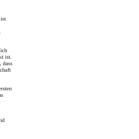
ist
.
lich
t ist.
, dass
chaft
ersten
us
nd
s