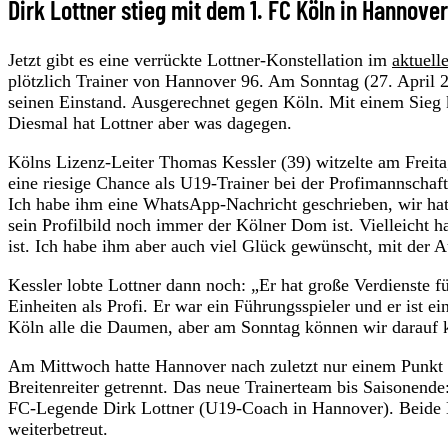
Dirk Lottner stieg mit dem 1. FC Köln in Hannover
Jetzt gibt es eine verrückte Lottner-Konstellation im
aktuell
plötzlich Trainer von Hannover 96. Am Sonntag (27. April 
seinen Einstand. Ausgerechnet gegen Köln. Mit einem Sieg
Diesmal hat Lottner aber was dagegen.
Kölns Lizenz-Leiter Thomas Kessler (39) witzelte am Freitag
eine riesige Chance als U19-Trainer bei der Profimannschaft 
Ich habe ihm eine WhatsApp-Nachricht geschrieben, wir hat
sein Profilbild noch immer der Kölner Dom ist. Vielleicht h
ist. Ich habe ihm aber auch viel Glück gewünscht, mit der 
Kessler lobte Lottner dann noch: „Er hat große Verdienste f
Einheiten als Profi. Er war ein Führungsspieler und er ist ei
Köln alle die Daumen, aber am Sonntag können wir darauf 
Am Mittwoch hatte Hannover nach zuletzt nur einem Punkt a
Breitenreiter getrennt. Das neue Trainerteam bis Saisonend
FC-Legende Dirk Lottner (U19-Coach in Hannover). Beide
weiterbetreut.