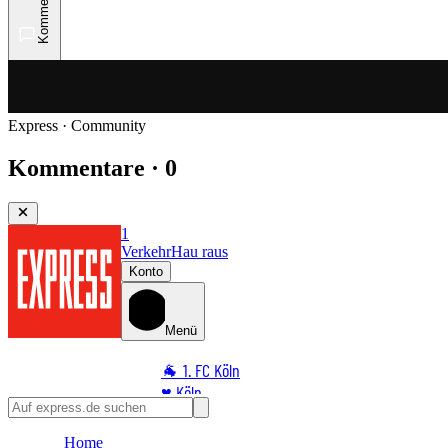
Kommentare
Express · Community
Kommentare · 0
1
Verkehr
Hau raus
Konto
Menü
🐐 1. FC Köln
♥️ Köln
⭐ Promi
Home
🏆 Sport