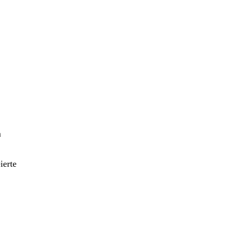
m
ierte