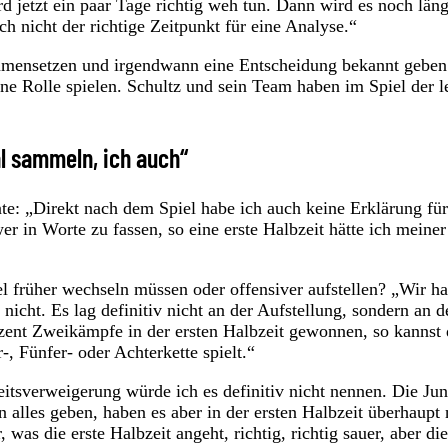
rd jetzt ein paar Tage richtig weh tun. Dann wird es noch län
ch nicht der richtige Zeitpunkt für eine Analyse.“
mmensetzen und irgendwann eine Entscheidung bekannt geben
ine Rolle spielen. Schultz und sein Team haben im Spiel der l
l sammeln, ich auch“
e: „Direkt nach dem Spiel habe ich auch keine Erklärung für
er in Worte zu fassen, so eine erste Halbzeit hätte ich meiner
el früher wechseln müssen oder offensiver aufstellen? „Wir ha
icht. Es lag definitiv nicht an der Aufstellung, sondern an d
zent Zweikämpfe in der ersten Halbzeit gewonnen, so kannst
-, Fünfer- oder Achterkette spielt.“
eitsverweigerung würde ich es definitiv nicht nennen. Die Ju
 alles geben, haben es aber in der ersten Halbzeit überhaupt 
as die erste Halbzeit angeht, richtig, richtig sauer, aber die