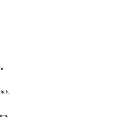
son
häft.
nen,