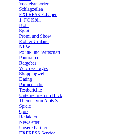
Veedelsreporter
🛒 Shoppingwelt
Schlagzeilen
🧩 Spiele
EXPRESS E-Paper
1. FC Köln
Köln
Sport
Promi und Show
Kölner Umland
NRW
Politik und Wirtschaft
Panorama
Ratgeber
Witz des Tages
Shoppingwelt
Dating
Partnersuche
Testberichte
Unternehmen im Blick
Themen von A bis Z
Spiele
Quiz
Redaktion
Newsletter
Unsere Partner
EXPRESS Service