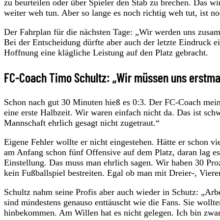
zu beurteilen oder über Spieler den Stab zu brechen. Das wi
weiter weh tun. Aber so lange es noch richtig weh tut, ist no
Der Fahrplan für die nächsten Tage: „Wir werden uns zusa
Bei der Entscheidung dürfte aber auch der letzte Eindruck e
Hoffnung eine klägliche Leistung auf den Platz gebracht.
FC-Coach Timo Schultz: „Wir müssen uns erstma
Schon nach gut 30 Minuten hieß es 0:3. Der FC-Coach meint
eine erste Halbzeit. Wir waren einfach nicht da. Das ist schw
Mannschaft ehrlich gesagt nicht zugetraut.“
Eigene Fehler wollte er nicht eingestehen. Hätte er schon vi
am Anfang schon fünf Offensive auf dem Platz, daran lag es n
Einstellung. Das muss man ehrlich sagen. Wir haben 30 Pro
kein Fußballspiel bestreiten. Egal ob man mit Dreier-, Vierer
Schultz nahm seine Profis aber auch wieder in Schutz: „Arb
sind mindestens genauso enttäuscht wie die Fans. Sie wollten
hinbekommen. Am Willen hat es nicht gelegen. Ich bin zwar, w