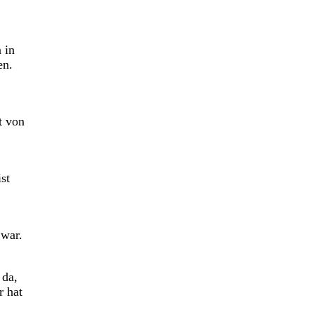
 in
en.
t von
st
 war.
 da,
r hat