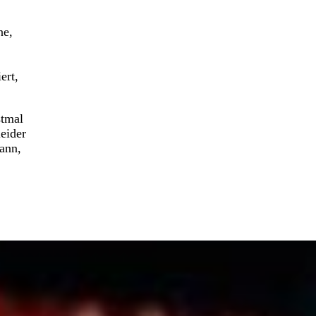
ne,
ert,
stmal
leider
ann,