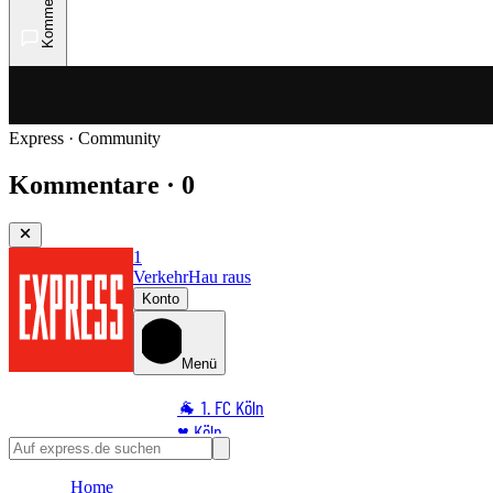
Kommentare
Express · Community
Kommentare · 0
1
Verkehr
Hau raus
Konto
Menü
🐐 1. FC Köln
♥️ Köln
⭐ Promi
Home
🏆 Sport