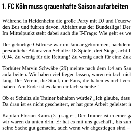
1. FC Köln muss grauenhafte Saison aufarbeiten
Während in Heidenheim die große Party mit DJ und Feuerwer
den Bus und fuhren davon. Abfahrt aus der Bundesliga! Der
Im Mittelpunkt steht dabei auch die T-Frage: Wie geht es we
Der gebürtige Ostfriese war im Januar gekommen, nachdem s
persönliche Bilanz von Schultz: 18 Spiele, drei Siege, acht
0,94. Zu wenig für die Rettung! Zu wenig auch für eine Zuk
Torhüter Marvin Schwäbe (29) meinte nach dem 1:4 am Sam
aufarbeiten. Wir haben viel liegen lassen, waren einfach nic
lang. Der Verein, die Stadt, die Fans, die haben es nicht v
haben. Am Ende ist es dann einfach scheiße.“
Ob er Schultz als Trainer behalten würde? „Ich glaube, das
Da dran ist es nicht gescheitert, er hat gute Arbeit geleistet
Kapitän Florian Kainz (31) sagte: „Der Trainer ist in einer
wir waren da unten drin. Er hat es mit uns geschafft, bis zu
seine Sache gut gemacht, auch wenn wir abgestiegen sind – d