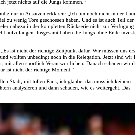
uch jetzt nichts auf die Jungs kommen.“
ltz nur in Ansätzen erklären: „Ich bin noch nicht in der Lau
 viel zu wenig Tore geschossen haben. Und es ist auch Teil der
eler nahezu in der kompletten Rückserie nicht zur Verfügung
icht aufzufangen. Insgesamt haben die Jungs ohne Ende investi
„Es ist nicht der richtige Zeitpunkt dafür. Wir müssen uns er
und wollten unbedingt noch in die Relegation. Jetzt sind wir 
, mit allen sportlich Verantwortlichen. Danach schauen wir d
für ist nicht der richtige Moment.“
tollen Stadt, mit tollen Fans, ich glaube, das muss ich keinem
htern analysieren und dann schauen, wie es weitergeht. Das