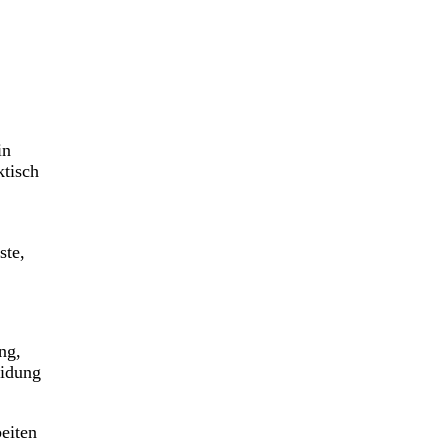
in
ktisch
ste,
ng,
eidung
beiten