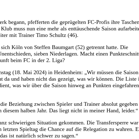
k begann, pfefferten die geprügelten FC-Profis ihre Taschen
 Klub muss nun eine mehr als enttäuschende Saison aufarbeit
iter mit Trainer Timo Schultz (46).
ich Köln von Steffen Baumgart (52) getrennt hatte. Die
 Unentschieden, sieben Niederlagen. Macht einen Punkteschnit
unft beim FC in der 2. Liga?
stag (18. Mai 2024) in Heidenheim: „Wir müssen die Saison
ht da und haben nicht das gezeigt, was wir können. Die Liste i
erdient, was wir über die Saison hinweg an Punkten eingefahren
s die Beziehung zwischen Spieler und Trainer absolut gegeben
 in diesem halben Jahr. Das liegt nicht in meiner Hand, leider.“
 ganz schwierigen Situation gekommen. Die Transfersperre war
m letzten Spieltag die Chance auf die Relegation zu wahren. E
as ist natürlich schwer zu sagen.“