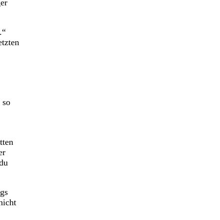
ger
.“
etzten
 so
tten
er
 du
ngs
nicht