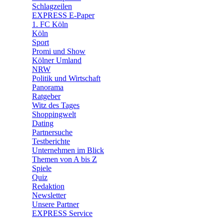
🧩 Spiele
Schlagzeilen
EXPRESS E-Paper
1. FC Köln
Köln
Sport
Promi und Show
Kölner Umland
NRW
Politik und Wirtschaft
Panorama
Ratgeber
Witz des Tages
Shoppingwelt
Dating
Partnersuche
Testberichte
Unternehmen im Blick
Themen von A bis Z
Spiele
Quiz
Redaktion
Newsletter
Unsere Partner
EXPRESS Service