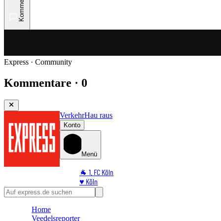
Kommentare
Express · Community
Kommentare · 0
Verkehr
Hau raus
Konto
Menü
🐐 1. FC Köln
♥️ Köln
⭐ Promi
🏆 Sport
Home
🛒 Shoppingwelt
Veedelsreporter