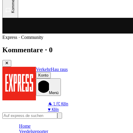
Kommentare
Express · Community
Kommentare · 0
Verkehr
Hau raus
Konto
Menü
🐐 1. FC Köln
♥️ Köln
⭐ Promi
🏆 Sport
Home
🛒 Shoppingwelt
Veedelsreporter