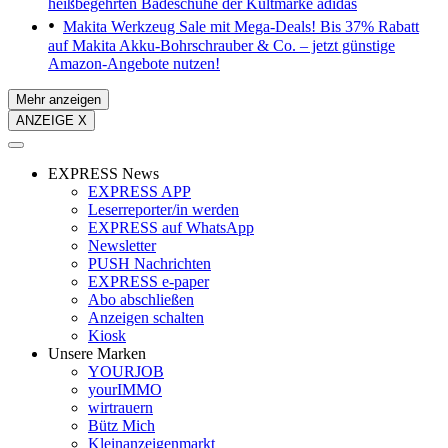
heißbegehrten Badeschuhe der Kultmarke adidas
Makita Werkzeug Sale mit Mega-Deals!
Bis 37% Rabatt
auf Makita Akku-Bohrschrauber & Co. – jetzt günstige
Amazon-Angebote nutzen!
Mehr anzeigen
ANZEIGE X
EXPRESS News
EXPRESS APP
Leserreporter/in werden
EXPRESS auf WhatsApp
Newsletter
PUSH Nachrichten
EXPRESS e-paper
Abo abschließen
Anzeigen schalten
Kiosk
Unsere Marken
YOURJOB
yourIMMO
wirtrauern
Bütz Mich
Kleinanzeigenmarkt