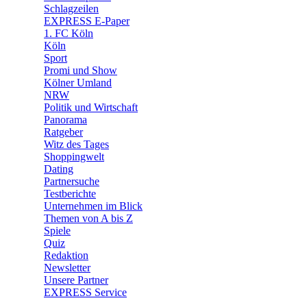
🧩 Spiele
Schlagzeilen
EXPRESS E-Paper
1. FC Köln
Köln
Sport
Promi und Show
Kölner Umland
NRW
Politik und Wirtschaft
Panorama
Ratgeber
Witz des Tages
Shoppingwelt
Dating
Partnersuche
Testberichte
Unternehmen im Blick
Themen von A bis Z
Spiele
Quiz
Redaktion
Newsletter
Unsere Partner
EXPRESS Service