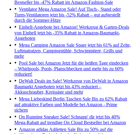
Bestseller bis -47% Rabatt im Amazon-Fashion-Sale
Ventilator Mega Amazon Sale!
Auf Tisch-, Stand oder
Turm-Ventilatoren jetzt bis -52% Rabatt – gut aufgestellt
durch die Sommer-Hitze
Einhell-Angebote bei Amazon!
Werkzeug & Garten-Deals
von Einhell jetzt bis -35% Rabatt in Amazon-Baumarkt-
Angeboten
Mega Camping Amazon Sale
Spare jetzt bis 61% auf Zelte,
Luftmatratzen, Campingstühle, Schwimmtiere, Grills und
mehr
Pool Sale bei Amazon
Jetzt für die heißen Tage eindecken
– Whirlpools, Pools, Planschbecken und mehr bis zu 60%
reduziert!
DeWalt Deals im Sale!
Werkzeug von DeWalt in Amazon
Baumarkt Angeboten jetzt bis 43% reduziert –
Akkuschrauber, Kreissäge und mehr
Mega Liebeskind Berlin Taschen Sale
Bis zu 62% Rabatt
auf attraktive Farben und Modelle bei Amazon - Prime
sichern
On Running Sneaker Sale!
Schnapp' dir jetzt bis 40%
Mega-Rabatt auf trendige On Cloud Bestseller bei Amazon
Amazon adidas Adiletten Sale
Bis zu 50% auf die