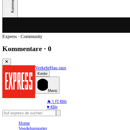
Kommentare
Express · Community
Kommentare · 0
Verkehr
Hau raus
Konto
Menü
🐐 1. FC Köln
♥️ Köln
⭐ Promi
🏆 Sport
Home
🛒 Shoppingwelt
Veedelsreporter