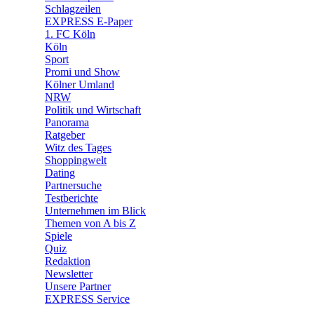
🧩 Spiele
Schlagzeilen
EXPRESS E-Paper
1. FC Köln
Köln
Sport
Promi und Show
Kölner Umland
NRW
Politik und Wirtschaft
Panorama
Ratgeber
Witz des Tages
Shoppingwelt
Dating
Partnersuche
Testberichte
Unternehmen im Blick
Themen von A bis Z
Spiele
Quiz
Redaktion
Newsletter
Unsere Partner
EXPRESS Service