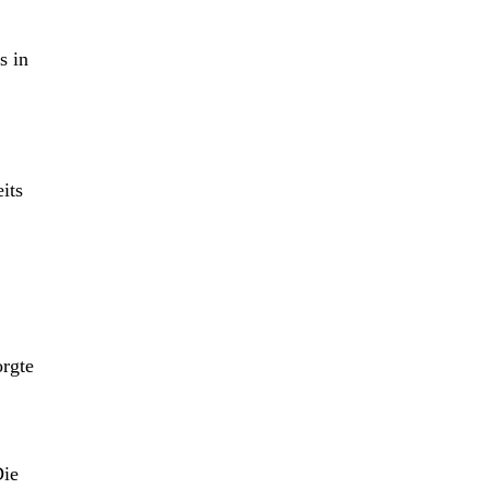
s in
its
orgte
Die