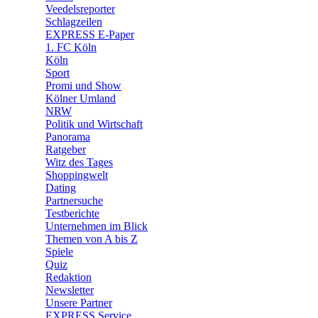
Veedelsreporter
🛒 Shoppingwelt
Schlagzeilen
🧩 Spiele
EXPRESS E-Paper
1. FC Köln
Köln
Sport
Promi und Show
Kölner Umland
NRW
Politik und Wirtschaft
Panorama
Ratgeber
Witz des Tages
Shoppingwelt
Dating
Partnersuche
Testberichte
Unternehmen im Blick
Themen von A bis Z
Spiele
Quiz
Redaktion
Newsletter
Unsere Partner
EXPRESS Service