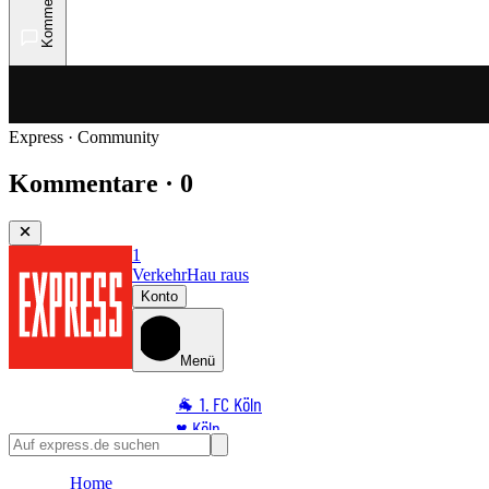
Kommentare
Express · Community
Kommentare · 0
1
Verkehr
Hau raus
Konto
Menü
🐐 1. FC Köln
♥️ Köln
⭐ Promi
Home
🏆 Sport