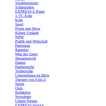
🛒 Shoppingwelt
Veedelsreporter
🧩 Spiele
Schlagzeilen
EXPRESS E-Paper
1. FC Köln
Köln
Sport
Promi und Show
Kölner Umland
NRW
Politik und Wirtschaft
Panorama
Ratgeber
Witz des Tages
Shoppingwelt
Dating
Partnersuche
Testberichte
Unternehmen im Blick
Themen von A bis Z
Spiele
Quiz
Redaktion
Newsletter
Unsere Partner
EXPRESS Service