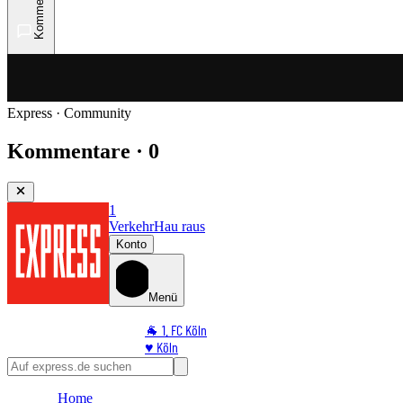
Kommentare
Express · Community
Kommentare · 0
1
Verkehr
Hau raus
Konto
Menü
🐐 1. FC Köln
♥️ Köln
⭐ Promi
🏆 Sport
Home