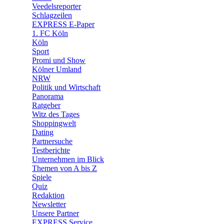
🛒 Shoppingwelt
Veedelsreporter
🧩 Spiele
Schlagzeilen
EXPRESS E-Paper
1. FC Köln
Köln
Sport
Promi und Show
Kölner Umland
NRW
Politik und Wirtschaft
Panorama
Ratgeber
Witz des Tages
Shoppingwelt
Dating
Partnersuche
Testberichte
Unternehmen im Blick
Themen von A bis Z
Spiele
Quiz
Redaktion
Newsletter
Unsere Partner
EXPRESS Service