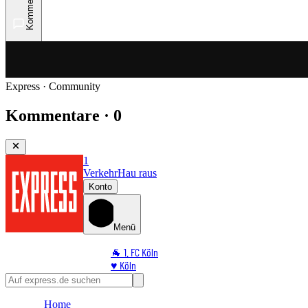
Kommentare
Express · Community
Kommentare · 0
1
Verkehr
Hau raus
Konto
Menü
🐐 1. FC Köln
♥️ Köln
⭐ Promi
🏆 Sport
Home