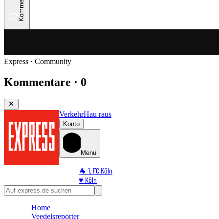
Kommentare
Express · Community
Kommentare · 0
Verkehr
Hau raus
Konto
Menü
🐐 1. FC Köln
♥️ Köln
⭐ Promi
🏆 Sport
Home
🛒 Shoppingwelt
Veedelsreporter