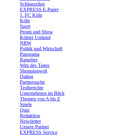
🧩 Spiele
Schlagzeilen
EXPRESS E-Paper
1. FC Köln
Köln
Sport
Promi und Show
Kölner Umland
NRW
Politik und Wirtschaft
Panorama
Ratgeber
Witz des Tages
Shoppingwelt
Dating
Partnersuche
Testberichte
Unternehmen im Blick
Themen von A bis Z
Spiele
Quiz
Redaktion
Newsletter
Unsere Partner
EXPRESS Service