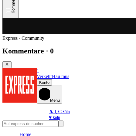
Kommentare
Express · Community
Kommentare · 0
1
Verkehr
Hau raus
Konto
Menü
🐐 1. FC Köln
♥️ Köln
⭐ Promi
🏆 Sport
Home