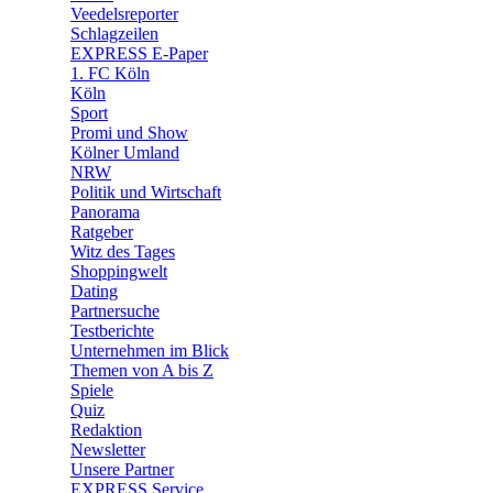
🛒 Shoppingwelt
Veedelsreporter
🧩 Spiele
Schlagzeilen
EXPRESS E-Paper
1. FC Köln
Köln
Sport
Promi und Show
Kölner Umland
NRW
Politik und Wirtschaft
Panorama
Ratgeber
Witz des Tages
Shoppingwelt
Dating
Partnersuche
Testberichte
Unternehmen im Blick
Themen von A bis Z
Spiele
Quiz
Redaktion
Newsletter
Unsere Partner
EXPRESS Service