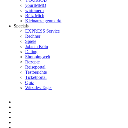
YOURJOB
yourIMMO
wirtrauern
Bütz Mich
Kleinanzeigenmarkt
Specials
EXPRESS Service
Rechner
Spiele
Jobs in Köln
Dating
Shoppingwelt
Rezepte
Reiseportal
Testberichte
Ticketportal
Quiz
Witz des Tages