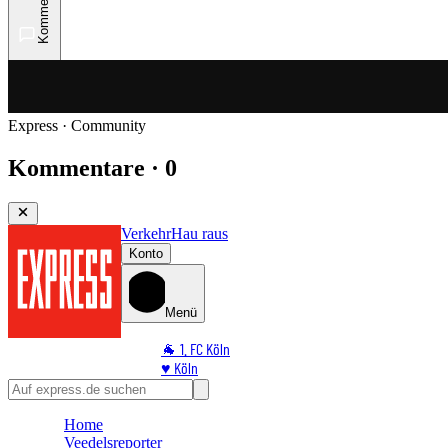
Kommentare
Express · Community
Kommentare · 0
Verkehr
Hau raus
Konto
Menü
🐐 1. FC Köln
♥️ Köln
⭐ Promi
🏆 Sport
Home
🛒 Shoppingwelt
Veedelsreporter