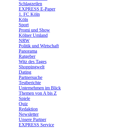
🧩 Spiele
Schlagzeilen
EXPRESS E-Paper
1. FC Köln
Köln
Sport
Promi und Show
Kölner Umland
NRW
Politik und Wirtschaft
Panorama
Ratgeber
Witz des Tages
Shoppingwelt
Dating
Partnersuche
Testberichte
Unternehmen im Blick
Themen von A bis Z
Spiele
Quiz
Redaktion
Newsletter
Unsere Partner
EXPRESS Service