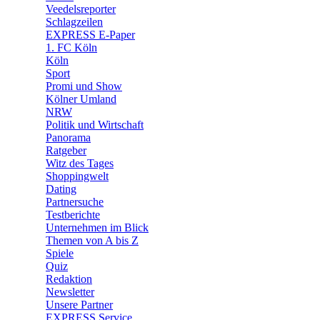
🛒 Shoppingwelt
Veedelsreporter
🧩 Spiele
Schlagzeilen
EXPRESS E-Paper
1. FC Köln
Köln
Sport
Promi und Show
Kölner Umland
NRW
Politik und Wirtschaft
Panorama
Ratgeber
Witz des Tages
Shoppingwelt
Dating
Partnersuche
Testberichte
Unternehmen im Blick
Themen von A bis Z
Spiele
Quiz
Redaktion
Newsletter
Unsere Partner
EXPRESS Service