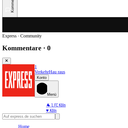
Kommentare
Express · Community
Kommentare · 0
1
Verkehr
Hau raus
Konto
Menü
🐐 1. FC Köln
♥️ Köln
⭐ Promi
🏆 Sport
Home