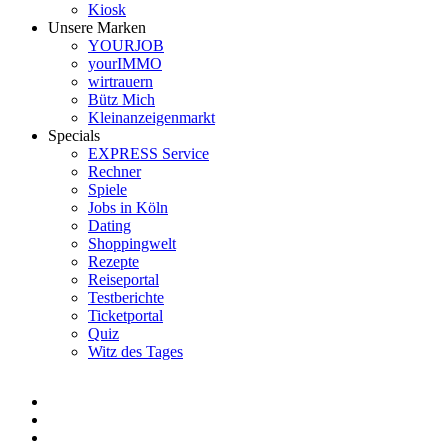
Kiosk
Unsere Marken
YOURJOB
yourIMMO
wirtrauern
Bütz Mich
Kleinanzeigenmarkt
Specials
EXPRESS Service
Rechner
Spiele
Jobs in Köln
Dating
Shoppingwelt
Rezepte
Reiseportal
Testberichte
Ticketportal
Quiz
Witz des Tages