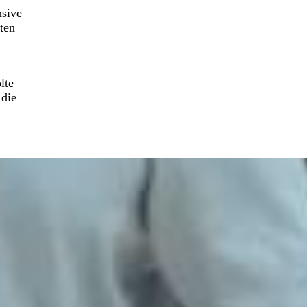
nsive
ten
lte
 die