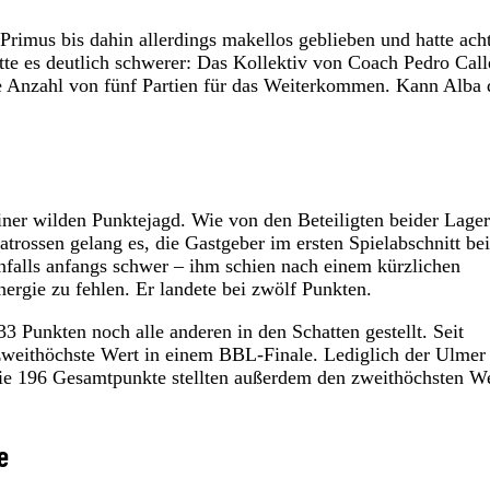
Primus bis dahin allerdings makellos geblieben und hatte ach
te es deutlich schwerer: Das Kollektiv von Coach Pedro Call
le Anzahl von fünf Partien für das Weiterkommen. Kann Alba 
einer wilden Punktejagd. Wie von den Beteiligten beider Lager
atrossen gelang es, die Gastgeber im ersten Spielabschnitt be
enfalls anfangs schwer – ihm schien nach einem kürzlichen
ergie zu fehlen. Er landete bei zwölf Punkten.
3 Punkten noch alle anderen in den Schatten gestellt. Seit
zweithöchste Wert in einem BBL-Finale. Lediglich der Ulmer
Die 196 Gesamtpunkte stellten außerdem den zweithöchsten We
e