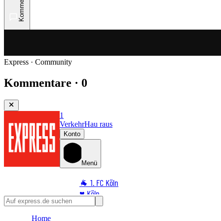
Kommentare
Express · Community
Kommentare · 0
1
Verkehr
Hau raus
Konto
Menü
🐐 1. FC Köln
♥️ Köln
⭐ Promi
Home
🏆 Sport