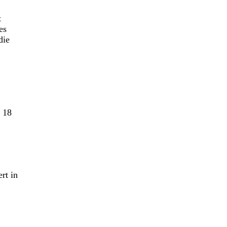
t
es
die
i 18
rt in