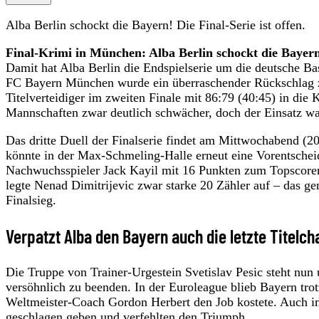
Alba Berlin schockt die Bayern! Die Final-Serie ist offen.
Final-Krimi in München: Alba Berlin schockt die Bayern – 
Damit hat Alba Berlin die Endspielserie um die deutsche Ba
FC Bayern München wurde ein überraschender Rückschlag z
Titelverteidiger im zweiten Finale mit 86:79 (40:45) in die
Mannschaften zwar deutlich schwächer, doch der Einsatz wa
Das dritte Duell der Finalserie findet am Mittwochabend (20
könnte in der Max-Schmeling-Halle erneut eine Vorentschei
Nachwuchsspieler Jack Kayil mit 16 Punkten zum Topscorer
legte Nenad Dimitrijevic zwar starke 20 Zähler auf – das g
Finalsieg.
Verpatzt Alba den Bayern auch die letzte Titelc
Die Truppe von Trainer-Urgestein Svetislav Pesic steht nun
versöhnlich zu beenden. In der Euroleague blieb Bayern tr
Weltmeister-Coach Gordon Herbert den Job kostete. Auch 
geschlagen geben und verfehlten den Triumph.