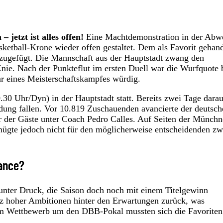
jetzt ist alles offen!
Eine Machtdemonstration in der Abw
sketball-Krone wieder offen gestaltet. Dem als Favorit gehan
ugefügt. Die Mannschaft aus der Hauptstadt zwang den
 Knie. Nach der Punkteflut im ersten Duell war die Wurfquote 
r eines Meisterschaftskampfes würdig.
.30 Uhr/Dyn) in der Hauptstadt statt. Bereits zwei Tage darau
dung fallen. Vor 10.819 Zuschauenden avancierte der deutsch
 der Gäste unter Coach Pedro Calles. Auf Seiten der Münchn
enügte jedoch nicht für den möglicherweise entscheidenden zw
hance?
 unter Druck, die Saison doch noch mit einem Titelgewinn
otz hoher Ambitionen hinter den Erwartungen zurück, was
im Wettbewerb um den DBB-Pokal mussten sich die Favoriten