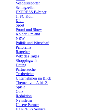
Veedelsreporter
🛒 Shoppingwelt
Schlagzeilen
🧩 Spiele
EXPRESS E-Paper
1. FC Köln
Köln
Sport
Promi und Show
Kölner Umland
NRW
Politik und Wirtschaft
Panorama
Ratgeber
Witz des Tages
Shoppingwelt
Dating
Partnersuche
Testberichte
Unternehmen im Blick
Themen von A bis Z
Spiele
Quiz
Redaktion
Newsletter
Unsere Partner
EXPRESS Service