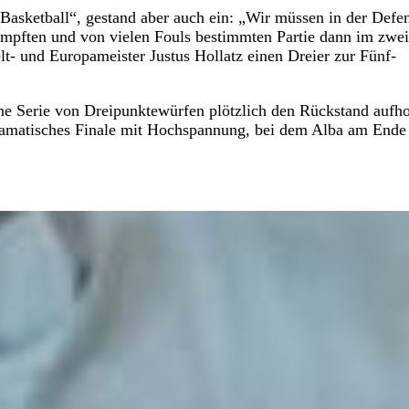
Basketball“, gestand aber auch ein: „Wir müssen in der Defe
kämpften und von vielen Fouls bestimmten Partie dann im zwei
lt- und Europameister Justus Hollatz einen Dreier zur Fünf-
eine Serie von Dreipunktewürfen plötzlich den Rückstand aufho
dramatisches Finale mit Hochspannung, bei dem Alba am Ende