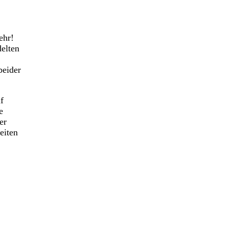
ehr!
delten
beider
f
e
er
eiten