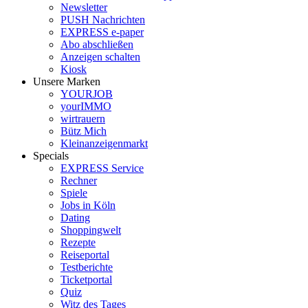
Newsletter
PUSH Nachrichten
EXPRESS e-paper
Abo abschließen
Anzeigen schalten
Kiosk
Unsere Marken
YOURJOB
yourIMMO
wirtrauern
Bütz Mich
Kleinanzeigenmarkt
Specials
EXPRESS Service
Rechner
Spiele
Jobs in Köln
Dating
Shoppingwelt
Rezepte
Reiseportal
Testberichte
Ticketportal
Quiz
Witz des Tages