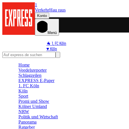
1
Verkehr
Hau raus
Konto
Menü
🐐 1. FC Köln
♥️ Köln
⭐ Promi
🏆 Sport
Home
🛒 Shoppingwelt
Veedelsreporter
🧩 Spiele
Schlagzeilen
EXPRESS E-Paper
1. FC Köln
Köln
Sport
Promi und Show
Kölner Umland
NRW
Politik und Wirtschaft
Panorama
Ratgeber