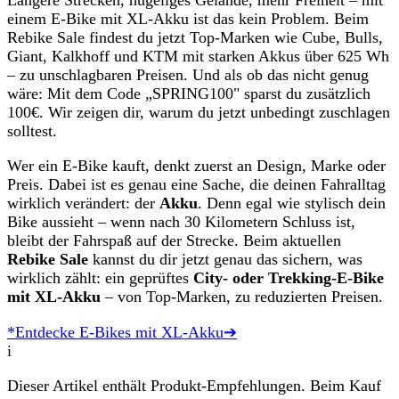
Längere Strecken, hügeliges Gelände, mehr Freiheit – mit
einem E-Bike mit XL-Akku ist das kein Problem. Beim
Rebike Sale findest du jetzt Top-Marken wie Cube, Bulls,
Giant, Kalkhoff und KTM mit starken Akkus über 625 Wh
– zu unschlagbaren Preisen. Und als ob das nicht genug
wäre: Mit dem Code „SPRING100" sparst du zusätzlich
100€. Wir zeigen dir, warum du jetzt unbedingt zuschlagen
solltest.
Wer ein E-Bike kauft, denkt zuerst an Design, Marke oder
Preis. Dabei ist es genau eine Sache, die deinen Fahralltag
wirklich verändert: der
Akku
. Denn egal wie stylisch dein
Bike aussieht – wenn nach 30 Kilometern Schluss ist,
bleibt der Fahrspaß auf der Strecke. Beim aktuellen
Rebike Sale
kannst du dir jetzt genau das sichern, was
wirklich zählt: ein geprüftes
City- oder Trekking-E-Bike
mit XL-Akku
– von Top-Marken, zu reduzierten Preisen.
*Entdecke E-Bikes mit XL-Akku➔
i
Dieser Artikel enthält Produkt-Empfehlungen. Beim Kauf