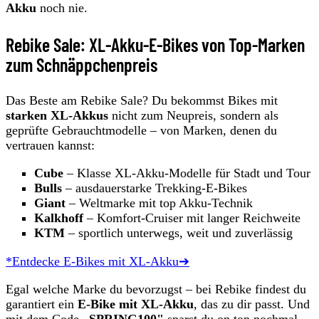
Akku
noch nie.
Rebike Sale: XL-Akku-E-Bikes von Top-Marken
zum Schnäppchenpreis
Das Beste am Rebike Sale? Du bekommst Bikes mit
starken XL-Akkus
nicht zum Neupreis, sondern als
geprüfte Gebrauchtmodelle – von Marken, denen du
vertrauen kannst:
Cube
– Klasse XL-Akku-Modelle für Stadt und Tour
Bulls
– ausdauerstarke Trekking-E-Bikes
Giant
– Weltmarke mit top Akku-Technik
Kalkhoff
– Komfort-Cruiser mit langer Reichweite
KTM
– sportlich unterwegs, weit und zuverlässig
*Entdecke E-Bikes mit XL-Akku➔
Egal welche Marke du bevorzugst – bei Rebike findest du
garantiert ein
E-Bike mit XL-Akku
, das zu dir passt. Und
mit dem Code
„SPRING100"
sparst du on top nochmal