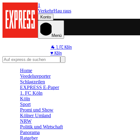
1
Verkehr
Hau raus
Konto
Menü
🐐 1. FC Köln
♥️ Köln
⭐ Promi
🏆 Sport
Home
🛒 Shoppingwelt
Veedelsreporter
🧩 Spiele
Schlagzeilen
EXPRESS E-Paper
1. FC Köln
Köln
Sport
Promi und Show
Kölner Umland
NRW
Politik und Wirtschaft
Panorama
Ratgeber