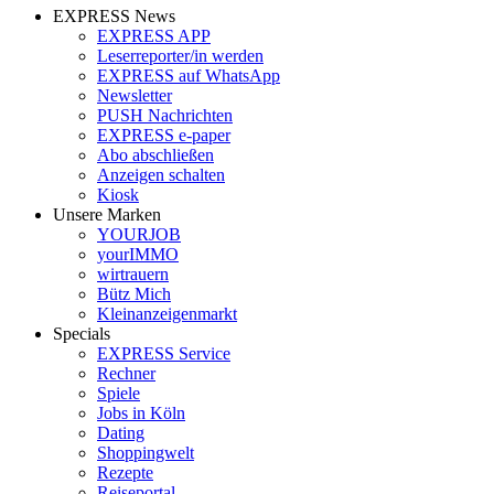
EXPRESS News
EXPRESS APP
Leserreporter/in werden
EXPRESS auf WhatsApp
Newsletter
PUSH Nachrichten
EXPRESS e-paper
Abo abschließen
Anzeigen schalten
Kiosk
Unsere Marken
YOURJOB
yourIMMO
wirtrauern
Bütz Mich
Kleinanzeigenmarkt
Specials
EXPRESS Service
Rechner
Spiele
Jobs in Köln
Dating
Shoppingwelt
Rezepte
Reiseportal