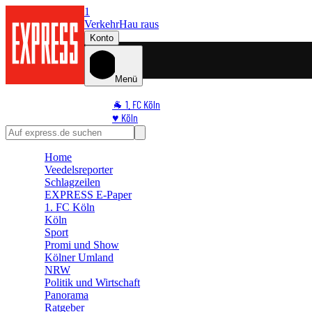
1
Verkehr
Hau raus
Konto
Menü
🐐 1. FC Köln
♥️ Köln
⭐ Promi
🏆 Sport
Home
🛒 Shoppingwelt
Veedelsreporter
🧩 Spiele
Schlagzeilen
EXPRESS E-Paper
1. FC Köln
Köln
Sport
Promi und Show
Kölner Umland
NRW
Politik und Wirtschaft
Panorama
Ratgeber