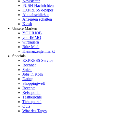
Newsletter
PUSH Nachrichten
EXPRESS e-paper
Abo abschließen
Anzeigen schalten
Kiosk
Unsere Marken
YOURJOB
yourIMMO
wirtrauern
Bütz Mich
Kleinanzeigenmarkt
Specials
EXPRESS Service
Rechner
Spiele
Jobs in Köln
Dating
Shoppingwelt
Rezepte
Reiseportal
Testberichte
Ticketportal
Quiz
Witz des Tages