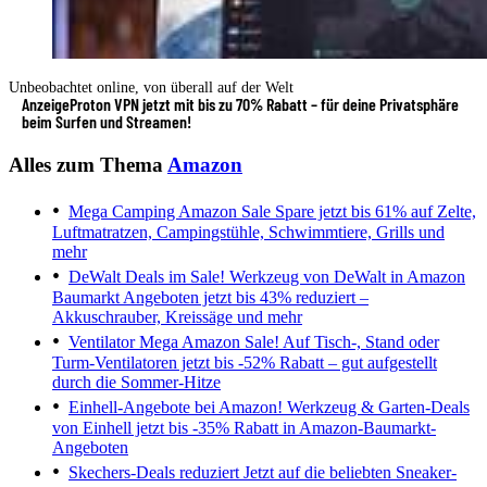
Unbeobachtet online, von überall auf der Welt
Anzeige
Proton VPN jetzt mit bis zu 70% Rabatt – für deine Privatsphäre
beim Surfen und Streamen!
Alles zum Thema
Amazon
Mega Camping Amazon Sale
Spare jetzt bis 61% auf Zelte,
Luftmatratzen, Campingstühle, Schwimmtiere, Grills und
mehr
DeWalt Deals im Sale!
Werkzeug von DeWalt in Amazon
Baumarkt Angeboten jetzt bis 43% reduziert –
Akkuschrauber, Kreissäge und mehr
Ventilator Mega Amazon Sale!
Auf Tisch-, Stand oder
Turm-Ventilatoren jetzt bis -52% Rabatt – gut aufgestellt
durch die Sommer-Hitze
Einhell-Angebote bei Amazon!
Werkzeug & Garten-Deals
von Einhell jetzt bis -35% Rabatt in Amazon-Baumarkt-
Angeboten
Skechers-Deals reduziert
Jetzt auf die beliebten Sneaker-