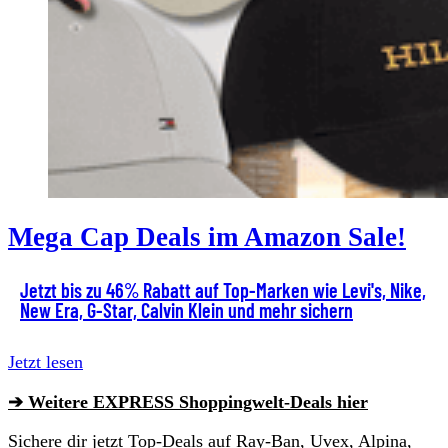
Mega Cap Deals im Amazon Sale!
Jetzt bis zu 46% Rabatt auf Top-Marken wie Levi's, Nike,
New Era, G-Star, Calvin Klein und mehr sichern
Jetzt lesen
➔ Weitere EXPRESS Shoppingwelt-Deals hier
Sichere dir jetzt Top-Deals auf Ray-Ban, Uvex, Alpina,