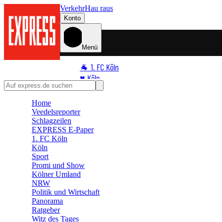
Verkehr
Hau raus
Konto
Menü
🐐 1. FC Köln
♥️ Köln
⭐ Promi
Home
🏆 Sport
Veedelsreporter
🛒 Shoppingwelt
Schlagzeilen
🧩 Spiele
EXPRESS E-Paper
1. FC Köln
Köln
Sport
Promi und Show
Kölner Umland
NRW
Politik und Wirtschaft
Panorama
Ratgeber
Witz des Tages