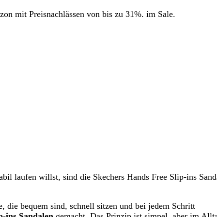
azon mit Preisnachlässen von bis zu 31%. im Sale.
bil laufen willst, sind die Skechers Hands Free Slip-ins Sand
e, die bequem sind, schnell sitzen und bei jedem Schritt
p-ins Sandalen
gemacht. Das Prinzip ist simpel, aber im Allt