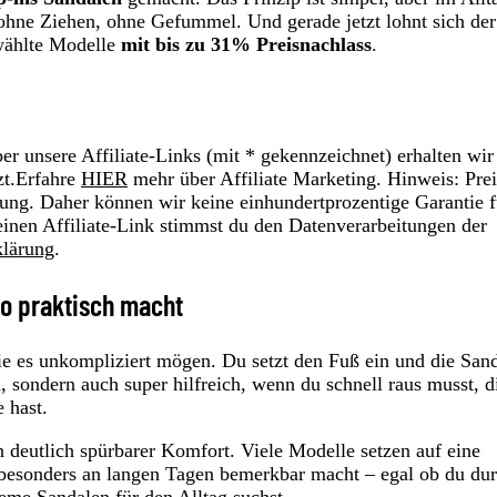
ohne Ziehen, ohne Gefummel. Und gerade jetzt lohnt sich der
wählte Modelle
mit bis zu 31% Preisnachlass
.
r unsere Affiliate-Links (mit * gekennzeichnet) erhalten wir
zt.Erfahre
HIER
mehr über Affiliate Marketing. Hinweis: Prei
ung. Daher können wir keine einhundertprozentige Garantie f
einen Affiliate-Link stimmst du den Datenverarbeitungen der
klärung
.
so praktisch macht
ie es unkompliziert mögen. Du setzt den Fuß ein und die San
, sondern auch super hilfreich, wenn du schnell raus musst, d
 hast.
n deutlich spürbarer Komfort. Viele Modelle setzen auf eine
besonders an langen Tagen bemerkbar macht – egal ob du du
ueme Sandalen für den Alltag suchst.