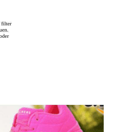
filter
uen.
 oder