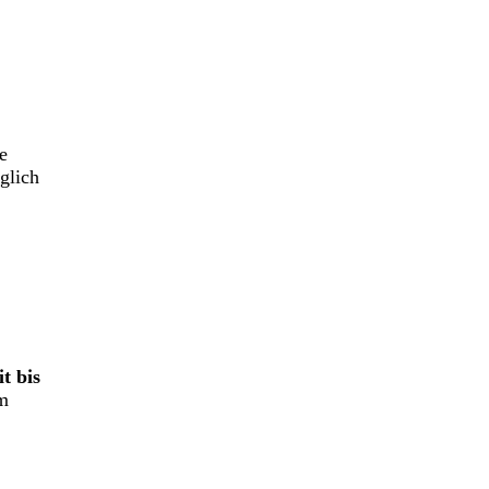
e
glich
t bis
im