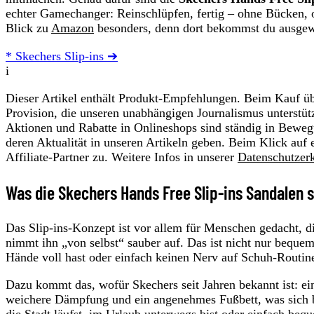
echter Gamechanger: Reinschlüpfen, fertig – ohne Bücken, 
Blick zu
Amazon
besonders, denn dort bekommst du ausge
* Skechers Slip-ins ➔
i
Dieser Artikel enthält Produkt-Empfehlungen. Beim Kauf übe
Provision, die unseren unabhängigen Journalismus unterstüt
Aktionen und Rabatte in Onlineshops sind ständig in Beweg
deren Aktualität in unseren Artikeln geben. Beim Klick auf 
Affiliate-Partner zu. Weitere Infos in unserer
Datenschutzer
Was die Skechers Hands Free Slip-ins Sandalen 
Das Slip-ins-Konzept ist vor allem für Menschen gedacht, d
nimmt ihn „von selbst“ sauber auf. Das ist nicht nur bequem
Hände voll hast oder einfach keinen Nerv auf Schuh-Routine
Dazu kommt das, wofür Skechers seit Jahren bekannt ist: ei
weichere Dämpfung und ein angenehmes Fußbett, was sich 
die Stadt läufst, im Urlaub unterwegs bist oder einfach beq