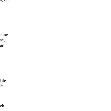
 eine
se,
ür
dale
ie
rch