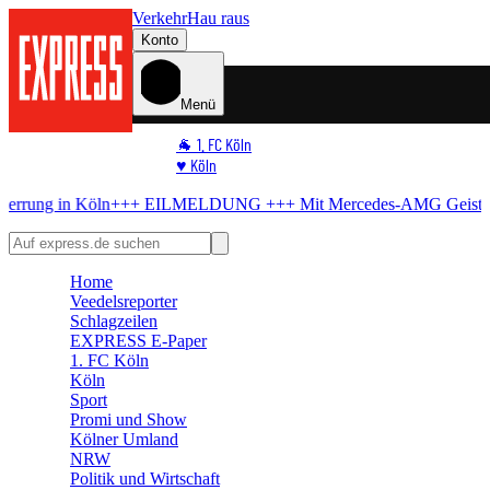
Verkehr
Hau raus
Konto
Menü
🐐 1. FC Köln
♥️ Köln
⭐ Promi
+++ EILMELDUNG +++
Mit Mercedes-AMG
Geisterfahrer am Rhei
🏆 Sport
🛒 Shoppingwelt
🧩 Spiele
Home
Veedelsreporter
Schlagzeilen
EXPRESS E-Paper
1. FC Köln
Köln
Sport
Promi und Show
Kölner Umland
NRW
Politik und Wirtschaft