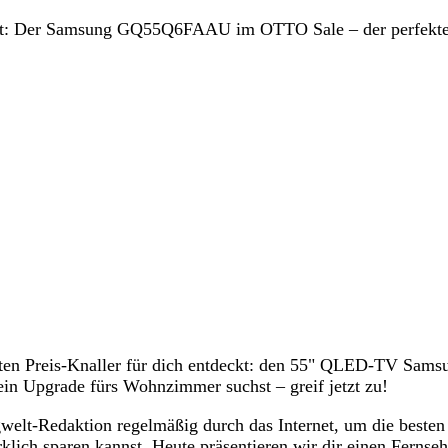
batt: Der Samsung GQ55Q6FAAU im OTTO Sale – der perfekte
en Preis-Knaller für dich entdeckt: den 55" QLED-TV Sams
in Upgrade fürs Wohnzimmer suchst – greif jetzt zu!
welt-Redaktion regelmäßig durch das Internet, um die besten
klich sparen kannst. Heute präsentieren wir dir einen Fernseh