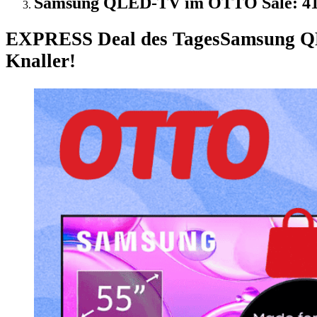
Samsung QLED-TV im OTTO Sale: 41 
EXPRESS Deal des Tages
Samsung QL
Knaller!