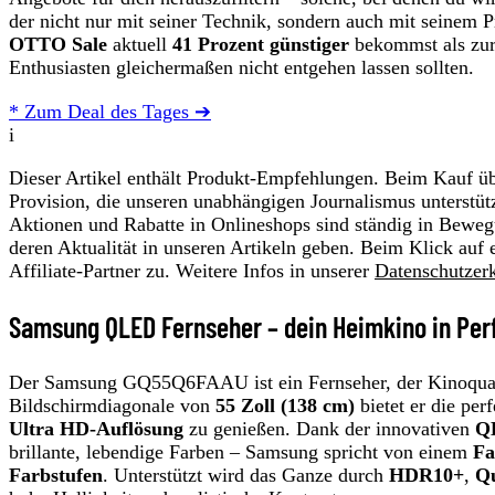
der nicht nur mit seiner Technik, sondern auch mit seinem P
OTTO Sale
aktuell
41 Prozent günstiger
bekommst als zur
Enthusiasten gleichermaßen nicht entgehen lassen sollten.
* Zum Deal des Tages ➔
i
Dieser Artikel enthält Produkt-Empfehlungen. Beim Kauf übe
Provision, die unseren unabhängigen Journalismus unterstüt
Aktionen und Rabatte in Onlineshops sind ständig in Beweg
deren Aktualität in unseren Artikeln geben. Beim Klick auf 
Affiliate-Partner zu. Weitere Infos in unserer
Datenschutzer
Samsung QLED Fernseher – dein Heimkino in Per
Der Samsung GQ55Q6FAAU ist ein Fernseher, der Kinoqualit
Bildschirmdiagonale von
55 Zoll (138 cm)
bietet er die pe
Ultra HD-Auflösung
zu genießen. Dank der innovativen
Q
brillante, lebendige Farben – Samsung spricht von einem
Fa
Farbstufen
. Unterstützt wird das Ganze durch
HDR10+
,
Q