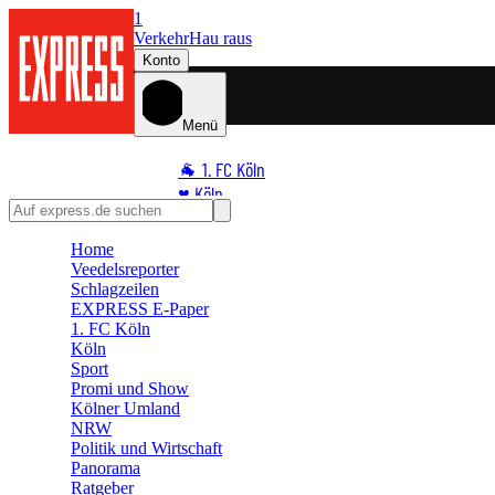
1
Verkehr
Hau raus
Konto
Menü
🐐 1. FC Köln
♥️ Köln
⭐ Promi
Home
🏆 Sport
Veedelsreporter
🛒 Shoppingwelt
Schlagzeilen
🧩 Spiele
EXPRESS E-Paper
1. FC Köln
Köln
Sport
Promi und Show
Kölner Umland
NRW
Politik und Wirtschaft
Panorama
Ratgeber