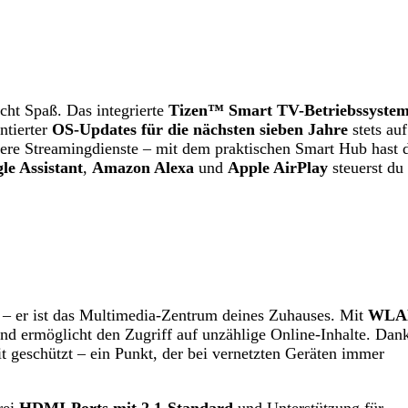
cht Spaß. Das integrierte
Tizen™ Smart TV-Betriebssyste
ntierter
OS-Updates für die nächsten sieben Jahre
stets au
ere Streamingdienste – mit dem praktischen Smart Hub hast 
le Assistant
,
Amazon Alexa
und
Apple AirPlay
steuerst du
 er ist das Multimedia-Zentrum deines Zuhauses. Mit
WLA
 und ermöglicht den Zugriff auf unzählige Online-Inhalte. Dan
t geschützt – ein Punkt, der bei vernetzten Geräten immer
rei
HDMI-Ports mit 2.1-Standard
und Unterstützung für