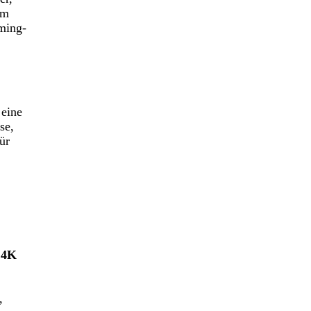
im
ming-
 eine
se,
ür
r
4K
,