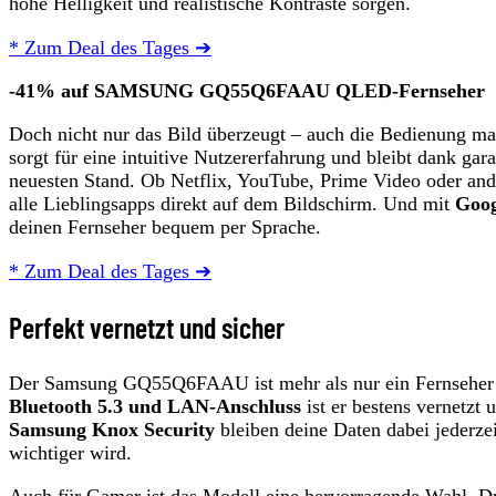
hohe Helligkeit und realistische Kontraste sorgen.
* Zum Deal des Tages ➔
-41% auf SAMSUNG GQ55Q6FAAU QLED-Fernseher
Doch nicht nur das Bild überzeugt – auch die Bedienung ma
sorgt für eine intuitive Nutzererfahrung und bleibt dank gara
neuesten Stand. Ob Netflix, YouTube, Prime Video oder and
alle Lieblingsapps direkt auf dem Bildschirm. Und mit
Goog
deinen Fernseher bequem per Sprache.
* Zum Deal des Tages ➔
Perfekt vernetzt und sicher
Der Samsung GQ55Q6FAAU ist mehr als nur ein Fernseher –
Bluetooth 5.3 und LAN-Anschluss
ist er bestens vernetzt
Samsung Knox Security
bleiben deine Daten dabei jederzei
wichtiger wird.
Auch für Gamer ist das Modell eine hervorragende Wahl. D