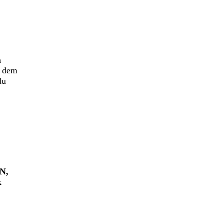
m
f dem
du
N,
k