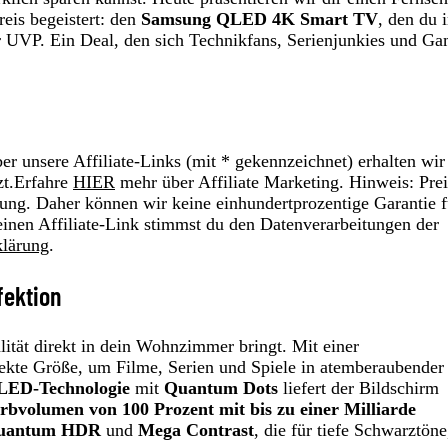
reis begeistert: den
Samsung QLED 4K Smart TV
, den du 
 UVP. Ein Deal, den sich Technikfans, Serienjunkies und Ga
r unsere Affiliate-Links (mit * gekennzeichnet) erhalten wir
zt.Erfahre
HIER
mehr über Affiliate Marketing. Hinweis: Prei
ung. Daher können wir keine einhundertprozentige Garantie f
einen Affiliate-Link stimmst du den Datenverarbeitungen der
klärung
.
fektion
ät direkt in dein Wohnzimmer bringt. Mit einer
rfekte Größe, um Filme, Serien und Spiele in atemberaubende
LED-Technologie
mit
Quantum Dots
liefert der Bildschirm
rbvolumen von 100 Prozent mit bis zu einer Milliarde
uantum HDR
und
Mega Contrast
, die für tiefe Schwarztöne