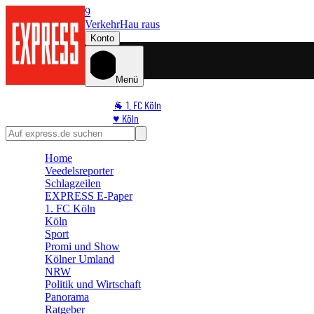
9
Verkehr
Hau raus
Konto
Menü
🐐 1. FC Köln
♥️ Köln
⭐ Promi
🏆 Sport
Home
🛒 Shoppingwelt
Veedelsreporter
🧩 Spiele
Schlagzeilen
EXPRESS E-Paper
1. FC Köln
Köln
Sport
Promi und Show
Kölner Umland
NRW
Politik und Wirtschaft
Panorama
Ratgeber