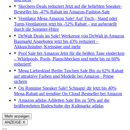
Skechers-Deals reduziert
Jetzt auf die beliebten Sneaker-
Bestseller bis -47% Rabatt im Amazon-Fashion-Sale
Ventilator Mega Amazon Sale!
Auf Tisch-, Stand oder
Turm-Ventilatoren jetzt bis -52% Rabatt – gut aufgestellt
durch die Sommer-Hitze
DeWalt Deals im Sale!
Werkzeug von DeWalt in Amazon
Baumarkt Angeboten jetzt bis 43% reduziert –
Akkuschrauber, Kreissäge und mehr
Pool Sale bei Amazon
Jetzt für die heißen Tage eindecken
– Whirlpools, Pools, Planschbecken und mehr bis zu 60%
reduziert!
Mega Liebeskind Berlin Taschen Sale
Bis zu 62% Rabatt
auf attraktive Farben und Modelle bei Amazon - Prime
sichern
On Running Sneaker Sale!
Schnapp' dir jetzt bis 40%
Mega-Rabatt auf trendige On Cloud Bestseller bei Amazon
Amazon adidas Adiletten Sale
Bis zu 50% auf die
heißbegehrten Badeschuhe der Kultmarke adidas
Mehr anzeigen
ANZEIGE X