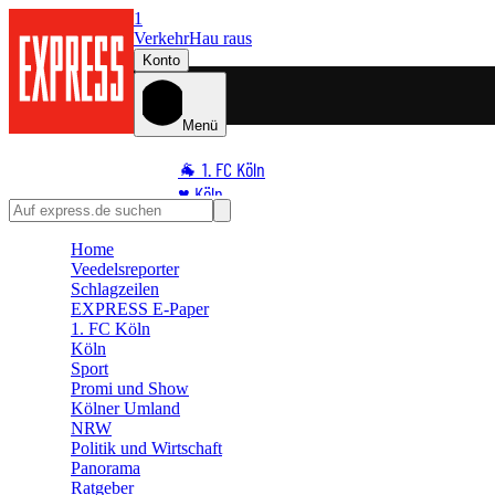
1
Verkehr
Hau raus
Konto
Menü
🐐 1. FC Köln
♥️ Köln
⭐ Promi
Home
🏆 Sport
Veedelsreporter
🛒 Shoppingwelt
Schlagzeilen
🧩 Spiele
EXPRESS E-Paper
1. FC Köln
Köln
Sport
Promi und Show
Kölner Umland
NRW
Politik und Wirtschaft
Panorama
Ratgeber