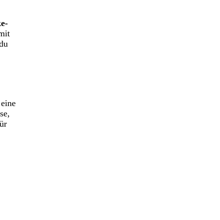
e-
mit
 du
 eine
se,
ür