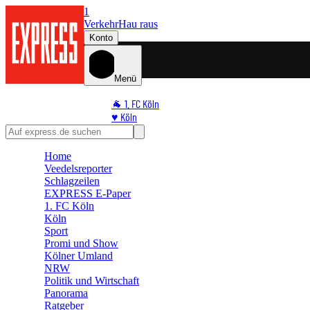
1
Verkehr
Hau raus
Konto
Menü
🐐 1. FC Köln
♥️ Köln
⭐ Promi
🏆 Sport
Home
🛒 Shoppingwelt
Veedelsreporter
🧩 Spiele
Schlagzeilen
EXPRESS E-Paper
1. FC Köln
Köln
Sport
Promi und Show
Kölner Umland
NRW
Politik und Wirtschaft
Panorama
Ratgeber