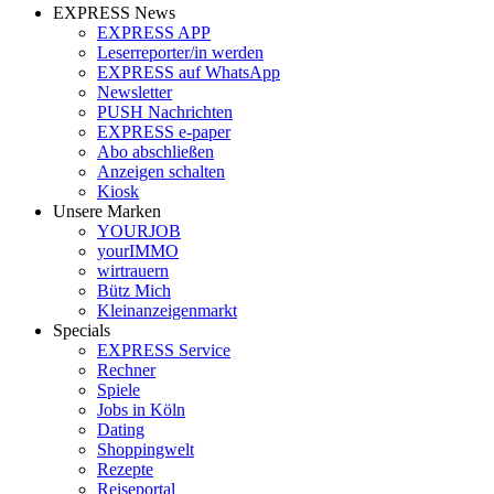
EXPRESS News
EXPRESS APP
Leserreporter/in werden
EXPRESS auf WhatsApp
Newsletter
PUSH Nachrichten
EXPRESS e-paper
Abo abschließen
Anzeigen schalten
Kiosk
Unsere Marken
YOURJOB
yourIMMO
wirtrauern
Bütz Mich
Kleinanzeigenmarkt
Specials
EXPRESS Service
Rechner
Spiele
Jobs in Köln
Dating
Shoppingwelt
Rezepte
Reiseportal