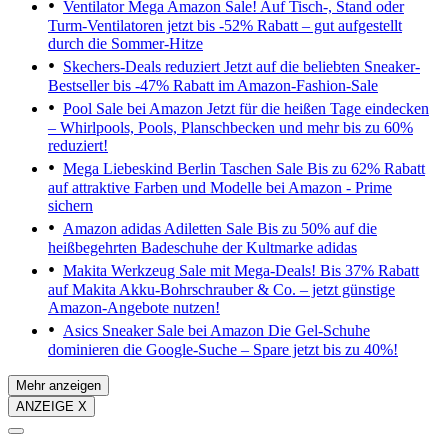
Ventilator Mega Amazon Sale!
Auf Tisch-, Stand oder
Turm-Ventilatoren jetzt bis -52% Rabatt – gut aufgestellt
durch die Sommer-Hitze
Skechers-Deals reduziert
Jetzt auf die beliebten Sneaker-
Bestseller bis -47% Rabatt im Amazon-Fashion-Sale
Pool Sale bei Amazon
Jetzt für die heißen Tage eindecken
– Whirlpools, Pools, Planschbecken und mehr bis zu 60%
reduziert!
Mega Liebeskind Berlin Taschen Sale
Bis zu 62% Rabatt
auf attraktive Farben und Modelle bei Amazon - Prime
sichern
Amazon adidas Adiletten Sale
Bis zu 50% auf die
heißbegehrten Badeschuhe der Kultmarke adidas
Makita Werkzeug Sale mit Mega-Deals!
Bis 37% Rabatt
auf Makita Akku-Bohrschrauber & Co. – jetzt günstige
Amazon-Angebote nutzen!
Asics Sneaker Sale bei Amazon
Die Gel-Schuhe
dominieren die Google-Suche – Spare jetzt bis zu 40%!
Mehr anzeigen
ANZEIGE X