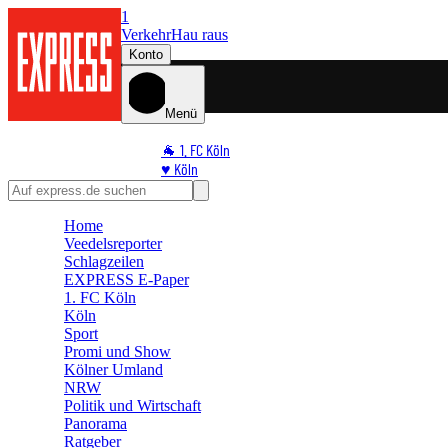
1
Verkehr
Hau raus
Konto
Menü
🐐 1. FC Köln
♥️ Köln
⭐ Promi
🏆 Sport
Home
🛒 Shoppingwelt
Veedelsreporter
🧩 Spiele
Schlagzeilen
EXPRESS E-Paper
1. FC Köln
Köln
Sport
Promi und Show
Kölner Umland
NRW
Politik und Wirtschaft
Panorama
Ratgeber