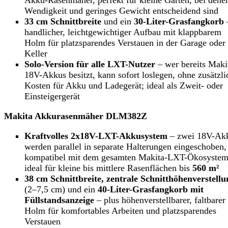
Akku-Rasenmäher, perfekt für kleine Gärten, bei dene
Wendigkeit und geringes Gewicht entscheidend sind
33 cm Schnittbreite
und ein
30-Liter-Grasfangkorb
handlicher, leichtgewichtiger Aufbau mit klappbarem
Holm für platzsparendes Verstauen in der Garage oder
Keller
Solo-Version für alle LXT-Nutzer
– wer bereits Maki
18V-Akkus besitzt, kann sofort loslegen, ohne zusätzli
Kosten für Akku und Ladegerät; ideal als Zweit- oder
Einsteigergerät
Makita Akkurasenmäher DLM382Z
Kraftvolles 2x18V-LXT-Akkusystem
– zwei 18V-Ak
werden parallel in separate Halterungen eingeschoben,
kompatibel mit dem gesamten Makita-LXT-Ökosystem
ideal für kleine bis mittlere Rasenflächen bis
560 m²
38 cm Schnittbreite, zentrale Schnitthöhenverstellu
(2–7,5 cm) und ein
40-Liter-Grasfangkorb mit
Füllstandsanzeige
– plus höhenverstellbarer, faltbarer
Holm für komfortables Arbeiten und platzsparendes
Verstauen