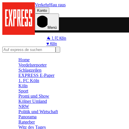
Verkehr
Hau raus
Konto
Menü
🐐 1. FC Köln
♥️ Köln
⭐ Promi
🏆 Sport
Home
🛒 Shoppingwelt
Veedelsreporter
🧩 Spiele
Schlagzeilen
EXPRESS E-Paper
1. FC Köln
Köln
Sport
Promi und Show
Kölner Umland
NRW
Politik und Wirtschaft
Panorama
Ratgeber
Witz des Tages