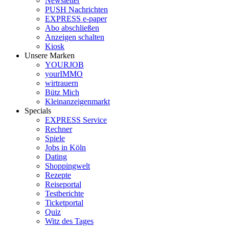
Newsletter
PUSH Nachrichten
EXPRESS e-paper
Abo abschließen
Anzeigen schalten
Kiosk
Unsere Marken
YOURJOB
yourIMMO
wirtrauern
Bütz Mich
Kleinanzeigenmarkt
Specials
EXPRESS Service
Rechner
Spiele
Jobs in Köln
Dating
Shoppingwelt
Rezepte
Reiseportal
Testberichte
Ticketportal
Quiz
Witz des Tages