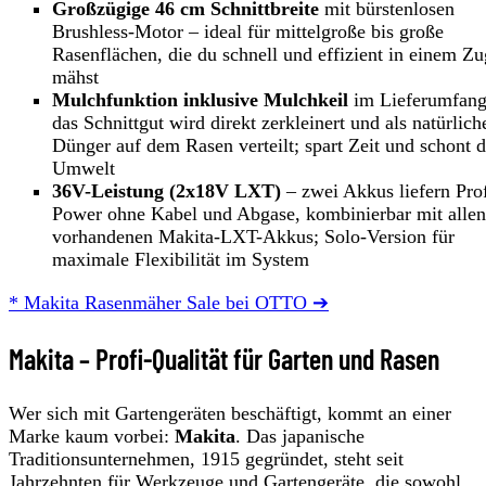
Großzügige 46 cm Schnittbreite
mit bürstenlosen
Brushless-Motor – ideal für mittelgroße bis große
Rasenflächen, die du schnell und effizient in einem Zu
mähst
Mulchfunktion inklusive Mulchkeil
im Lieferumfang
das Schnittgut wird direkt zerkleinert und als natürlich
Dünger auf dem Rasen verteilt; spart Zeit und schont d
Umwelt
36V-Leistung (2x18V LXT)
– zwei Akkus liefern Prof
Power ohne Kabel und Abgase, kombinierbar mit allen
vorhandenen Makita-LXT-Akkus; Solo-Version für
maximale Flexibilität im System
* Makita Rasenmäher Sale bei OTTO ➔
Makita – Profi-Qualität für Garten und Rasen
Wer sich mit Gartengeräten beschäftigt, kommt an einer
Marke kaum vorbei:
Makita
. Das japanische
Traditionsunternehmen, 1915 gegründet, steht seit
Jahrzehnten für Werkzeuge und Gartengeräte, die sowohl