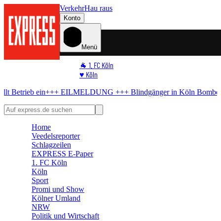
Verkehr
Hau raus
Konto
Menü
🐐 1. FC Köln
♥️ Köln
⭐ Promi
+++ EILMELDUNG +++
Blindgänger in Köln
Bombe im Rhein! Seilb
🏆 Sport
🛒 Shoppingwelt
🧩 Spiele
Home
Veedelsreporter
Schlagzeilen
EXPRESS E-Paper
1. FC Köln
Köln
Sport
Promi und Show
Kölner Umland
NRW
Politik und Wirtschaft