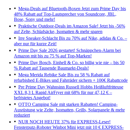
Mega-Deals auf Bluetooth-Boxen
Jetzt zum Prime Day bis
48% Rabatt auf Top-Lautsprecher von Soundcore, JBL,
Bose, Sony und mehr!
Praktische Outdoor-Deals im Amazon Sale!
Jetzt bis -56%
auf Zelte, Schlafsäcke, Isomatten & mehr sparen
Irre Sneaker-Schlacht
Bis zu 70% auf Nike, adidas & Co. –
aber nur für kurze Zeit!
Prime Day Sale 2026 gestartet!
Schnäppchen-Alarm bei
Amazon mit bis zu 75 % auf Top-Marken!
Prime Day
Bosch, Einhell & Co. so billig wie nie – bis 50
% Rabatt auf Tausende Baumarkt-Deals!
Mega Merida Rebike Sale
Bis zu 58 % Rabatt auf
refurbished E-Bikes und Fahrräder sichern + 100€ Rabattcode
Pre Prime Day Wahnsinn
Russell Hobbs Heißluftfritteuse
XXL 8,3 L Rapid AirFryer mit 68% für nur 47,12 € –
befristetes Angebot!
OTTO Camping Sale mit starken Rabatten!
Camping-
Ausrüstung wie Zelte, Isomatten, Grills, Solarpanele & mehr
reduziert
NUR NOCH HEUTE 37% für EXPRESS-Leser!
Fensterputz-Roboter Winbot Mini jetzt mit 10 € EXPRESS-