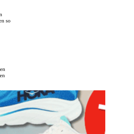
n
ten so
ten
ken