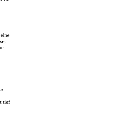
 eine
se,
ür
so
 tief