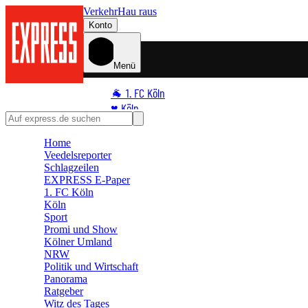
Verkehr
Hau raus
Konto
Menü
🐐 1. FC Köln
♥️ Köln
⭐ Promi
Home
🏆 Sport
Veedelsreporter
🛒 Shoppingwelt
Schlagzeilen
🧩 Spiele
EXPRESS E-Paper
1. FC Köln
Köln
Sport
Promi und Show
Kölner Umland
NRW
Politik und Wirtschaft
Panorama
Ratgeber
Witz des Tages