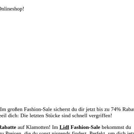
Onlineshop!
 Im großen Fashion-Sale sicherst du dir jetzt bis zu 74% Rabat
 dich: Die letzten Stücke sind schnell vergriffen!
 Rabatte
auf Klamotten! Im
Lidl
Fashion-Sale
bekommst du
Preisen, die du sonst nirgends findest. Perfekt, um dich jetz