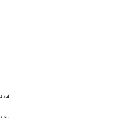
t auf
t für