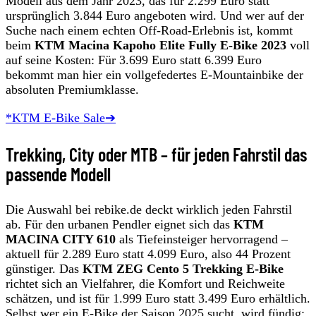
Modell aus dem Jahr 2023, das für 2.299 Euro statt
ursprünglich 3.844 Euro angeboten wird. Und wer auf der
Suche nach einem echten Off-Road-Erlebnis ist, kommt
beim
KTM Macina Kapoho Elite Fully E-Bike 2023
voll
auf seine Kosten: Für 3.699 Euro statt 6.399 Euro
bekommt man hier ein vollgefedertes E-Mountainbike der
absoluten Premiumklasse.
*KTM E-Bike Sale➔
Trekking, City oder MTB – für jeden Fahrstil das
passende Modell
Die Auswahl bei rebike.de deckt wirklich jeden Fahrstil
ab. Für den urbanen Pendler eignet sich das
KTM
MACINA CITY 610
als Tiefeinsteiger hervorragend –
aktuell für 2.289 Euro statt 4.099 Euro, also 44 Prozent
günstiger. Das
KTM ZEG Cento 5 Trekking E-Bike
richtet sich an Vielfahrer, die Komfort und Reichweite
schätzen, und ist für 1.999 Euro statt 3.499 Euro erhältlich.
Selbst wer ein E-Bike der Saison 2025 sucht, wird fündig: