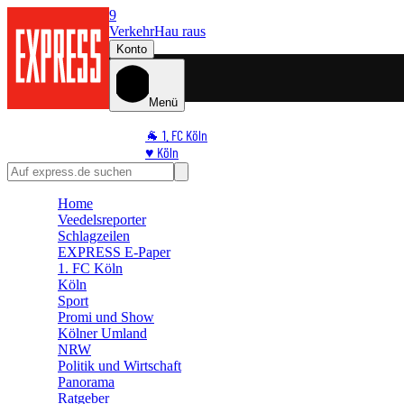
9
Verkehr
Hau raus
Konto
Menü
🐐 1. FC Köln
♥️ Köln
⭐ Promi
🏆 Sport
Home
🛒 Shoppingwelt
Veedelsreporter
🧩 Spiele
Schlagzeilen
EXPRESS E-Paper
1. FC Köln
Köln
Sport
Promi und Show
Kölner Umland
NRW
Politik und Wirtschaft
Panorama
Ratgeber