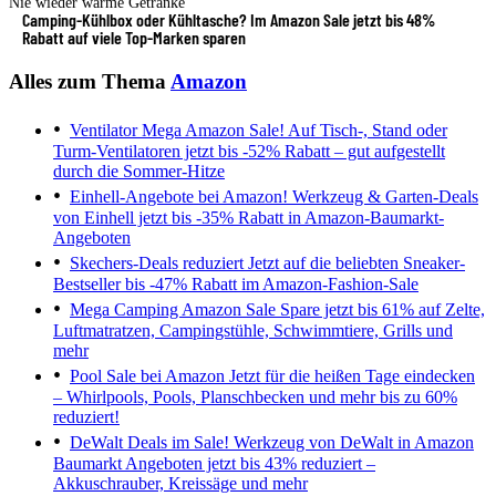
Nie wieder warme Getränke
Camping-Kühlbox oder Kühltasche? Im Amazon Sale jetzt bis 48%
Rabatt auf viele Top-Marken sparen
Alles zum Thema
Amazon
Ventilator Mega Amazon Sale!
Auf Tisch-, Stand oder
Turm-Ventilatoren jetzt bis -52% Rabatt – gut aufgestellt
durch die Sommer-Hitze
Einhell-Angebote bei Amazon!
Werkzeug & Garten-Deals
von Einhell jetzt bis -35% Rabatt in Amazon-Baumarkt-
Angeboten
Skechers-Deals reduziert
Jetzt auf die beliebten Sneaker-
Bestseller bis -47% Rabatt im Amazon-Fashion-Sale
Mega Camping Amazon Sale
Spare jetzt bis 61% auf Zelte,
Luftmatratzen, Campingstühle, Schwimmtiere, Grills und
mehr
Pool Sale bei Amazon
Jetzt für die heißen Tage eindecken
– Whirlpools, Pools, Planschbecken und mehr bis zu 60%
reduziert!
DeWalt Deals im Sale!
Werkzeug von DeWalt in Amazon
Baumarkt Angeboten jetzt bis 43% reduziert –
Akkuschrauber, Kreissäge und mehr