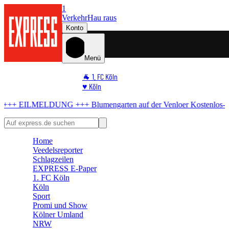
1
Verkehr
Hau raus
Konto
Menü
🐐 1. FC Köln
♥️ Köln
⭐ Promi
UNG +++
Blumengarten auf der Venloer
Kostenlos-Konzert in Köln abg
🏆 Sport
🛒 Shoppingwelt
🧩 Spiele
Home
Veedelsreporter
Schlagzeilen
EXPRESS E-Paper
1. FC Köln
Köln
Sport
Promi und Show
Kölner Umland
NRW