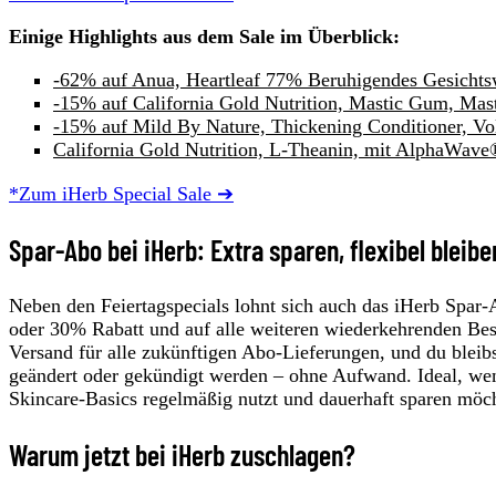
Einige Highlights aus dem Sale im Überblick:
-62% auf Anua, Heartleaf 77% Beruhigendes Gesichts
-15% auf California Gold Nutrition, Mastic Gum, Mas
-15% auf Mild By Nature, Thickening Conditioner, V
California Gold Nutrition, L-Theanin, mit AlphaWave
*Zum iHerb Special Sale ➔
Spar-Abo bei iHerb: Extra sparen, flexibel bleibe
Neben den Feiertagspecials
lohnt sich auch das iHerb Spar‑
oder 30% Rabatt und auf alle weiteren wiederkehrenden Bes
Versand für alle zukünftigen Abo‑Lieferungen, und du bleibs
geändert oder gekündigt werden – ohne Aufwand. Ideal, wen
Skincare‑Basics regelmäßig nutzt und dauerhaft sparen möch
Warum jetzt bei iHerb zuschlagen?