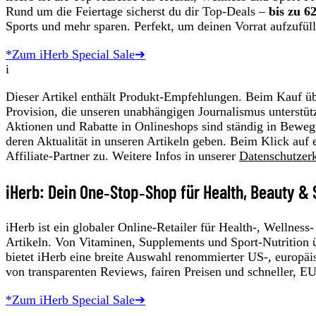
Rund um die Feiertage sicherst du dir Top‑Deals –
bis zu 6
Sports und mehr sparen. Perfekt, um deinen Vorrat aufzufül
*Zum iHerb Special Sale➔
i
Dieser Artikel enthält Produkt-Empfehlungen. Beim Kauf übe
Provision, die unseren unabhängigen Journalismus unterstüt
Aktionen und Rabatte in Onlineshops sind ständig in Beweg
deren Aktualität in unseren Artikeln geben. Beim Klick auf 
Affiliate-Partner zu. Weitere Infos in unserer
Datenschutzer
iHerb: Dein One‑Stop‑Shop für Health, Beauty & 
iHerb ist ein globaler Online‑Retailer für Health‑, Wellne
Artikeln. Von Vitaminen, Supplements und Sport‑Nutrition 
bietet iHerb eine breite Auswahl renommierter US‑, europä
von transparenten Reviews, fairen Preisen und schneller, E
*Zum iHerb Special Sale➔