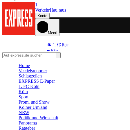
1
Verkehr
Hau raus
Konto
Menü
🐐 1. FC Köln
♥️ Köln
⭐ Promi
Home
🏆 Sport
Veedelsreporter
🛒 Shoppingwelt
Schlagzeilen
🧩 Spiele
EXPRESS E-Paper
1. FC Köln
Köln
Sport
Promi und Show
Kölner Umland
NRW
Politik und Wirtschaft
Panorama
Ratgeber