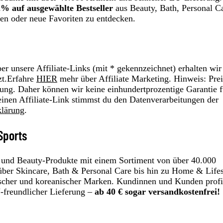
2% auf ausgewählte Bestseller
aus Beauty, Bath, Personal C
len oder neue Favoriten zu entdecken.
r unsere Affiliate-Links (mit * gekennzeichnet) erhalten wir
zt.Erfahre
HIER
mehr über Affiliate Marketing. Hinweis: Prei
ung. Daher können wir keine einhundertprozentige Garantie f
einen Affiliate-Link stimmst du den Datenverarbeitungen der
klärung
.
Sports
ss‑ und Beauty‑Produkte mit einem Sortiment von über 40.000
über Skincare, Bath & Personal Care bis hin zu Home & Lifes
ischer und koreanischer Marken. Kundinnen und Kunden profi
U‑freundlicher Lieferung –
ab 40 € sogar versandkostenfrei!