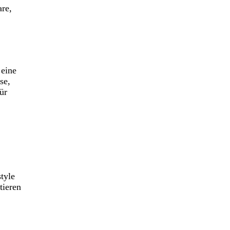
are,
 eine
se,
ür
tyle
tieren