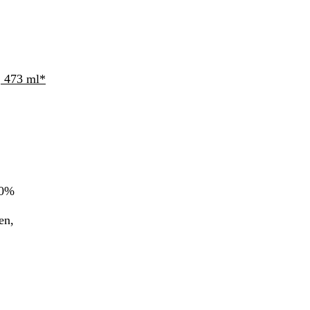
, 473 ml*
20%
en,