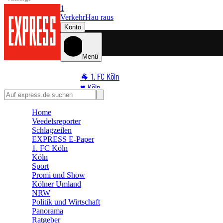
1
Verkehr
Hau raus
Konto
Menü
🐐 1. FC Köln
♥️ Köln
⭐ Promi
Home
🏆 Sport
Veedelsreporter
🛒 Shoppingwelt
Schlagzeilen
🧩 Spiele
EXPRESS E-Paper
1. FC Köln
Köln
Sport
Promi und Show
Kölner Umland
NRW
Politik und Wirtschaft
Panorama
Ratgeber