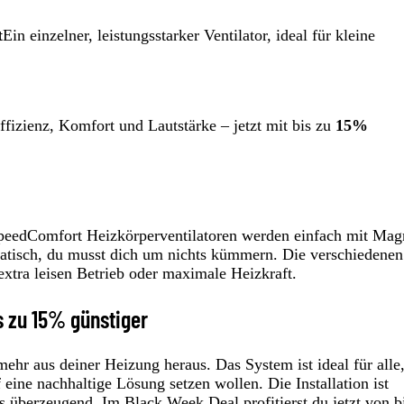
t
Ein einzelner, leistungsstarker Ventilator, ideal für kleine
effizienz, Komfort und Lautstärke – jetzt mit bis zu
15%
peedComfort Heizkörperventilatoren werden einfach mit Mag
matisch, du musst dich um nichts kümmern. Die verschiedenen
extra leisen Betrieb oder maximale Heizkraft.
is zu 15% günstiger
mehr aus deiner Heizung heraus. Das System ist ideal für alle,
ine nachhaltige Lösung setzen wollen. Die Installation ist
nis überzeugend. Im Black Week Deal profitierst du jetzt von b