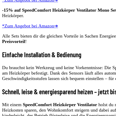
-15% auf SpeedComfort Heizkörper Ventilator Mono Se
Heizkörper.
*Zum Angebot bei Amazon➔
Alle Sets bieten dir die gleichen Vorteile in Sachen Energie
Preisvorteil
!
Einfache Installation & Bedienung
Du brauchst kein Werkzeug und keine Vorkenntnisse: Die S
am Heizkörper befestigt. Dank des Sensors läuft alles auto
Geschwindigkeitsstufen lassen sich bequem einstellen – für 
Schnell, leise & energiesparend heizen – jetzt b
Mit einem
SpeedComfort Heizkörper Ventilator
holst du 
Heizkosten sparen, den Wohnkomfort steigern und dabei auf e
kinderleicht, der Betrieb flüsterleise und die Energieerspar