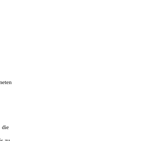
neten
 die
is zu