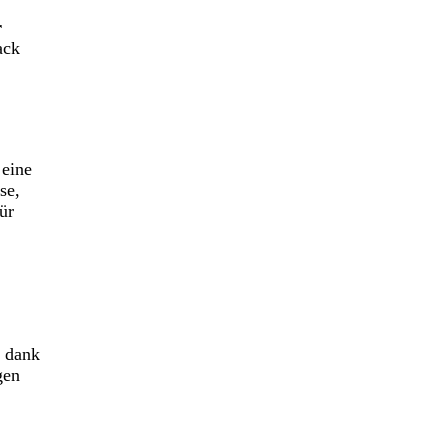
r
ack
 eine
se,
ür
u dank
gen