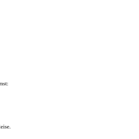
mst:
eise.