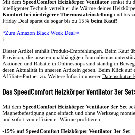
Mit dem
SpeedComfort Heizkörper Ventilator
senkst du d
intelligenter Technik verteilt er die Wärme deines Heizkörp
Komfort bei niedrigerer Thermostateinstellung
und bis z
Friday Deal sparst du sogar bis zu 15
% beim Kauf
!
*Zum Amazon Black Week Deal➔
i
Dieser Artikel enthält Produkt-Empfehlungen. Beim Kauf übe
Provision, die unseren unabhängigen Journalismus unterstüt
Aktionen und Rabatte in Onlineshops sind ständig in Beweg
deren Aktualität in unseren Artikeln geben. Beim Klick auf 
Affiliate-Partner zu. Weitere Infos in unserer
Datenschutzer
Das SpeedComfort Heizkörper Ventilator 3er Set
Mit dem
SpeedComfort Heizkörper Ventilator 3er Set
bek
Magnetbefestigung ganz einfach und ohne Werkzeug montierst.
und sofort von effizienter Wärme profitieren!
-15% auf SpeedComfort Heizkörper Ventilator 3er Set