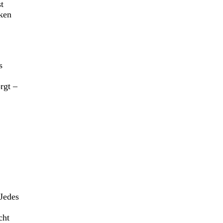
t
rken
s
rgt –
Jedes
cht