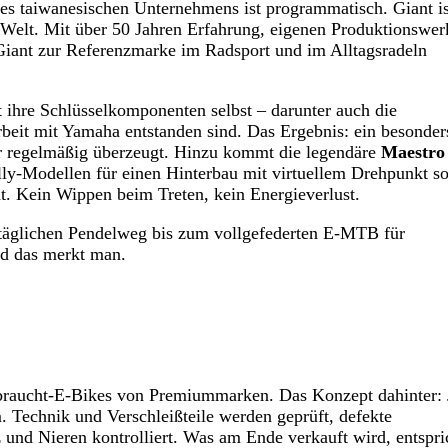
 des taiwanesischen Unternehmens ist programmatisch. Giant is
der Welt. Mit über 50 Jahren Erfahrung, eigenen Produktionswe
 Giant zur Referenzmarke im Radsport und im Alltagsradeln
 ihre Schlüsselkomponenten selbst – darunter auch die
beit mit Yamaha entstanden sind. Das Ergebnis: ein besonder
er regelmäßig überzeugt. Hinzu kommt die legendäre
Maestro
ly-Modellen für einen Hinterbau mit virtuellem Drehpunkt so
ät. Kein Wippen beim Treten, kein Energieverlust.
 täglichen Pendelweg bis zum vollgefederten E-MTB für
nd das merkt man.
ebraucht-E-Bikes von Premiummarken. Das Konzept dahinter: 
 Technik und Verschleißteile werden geprüft, defekte
und Nieren kontrolliert. Was am Ende verkauft wird, entspri