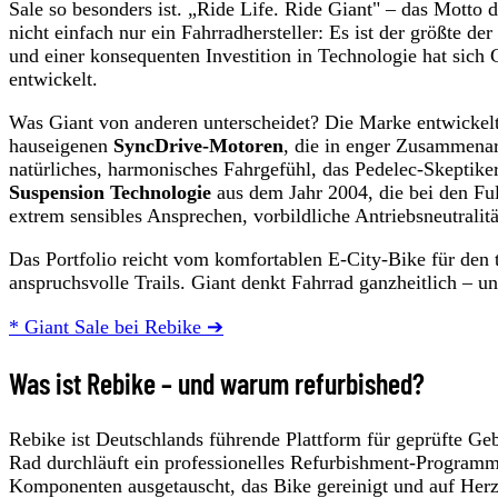
Sale so besonders ist. „Ride Life. Ride Giant" – das Motto
nicht einfach nur ein Fahrradhersteller: Es ist der größte 
und einer konsequenten Investition in Technologie hat sich
entwickelt.
Was Giant von anderen unterscheidet? Die Marke entwickelt
hauseigenen
SyncDrive-Motoren
, die in enger Zusammenar
natürliches, harmonisches Fahrgefühl, das Pedelec-Skeptik
Suspension Technologie
aus dem Jahr 2004, die bei den Ful
extrem sensibles Ansprechen, vorbildliche Antriebsneutralit
Das Portfolio reicht vom komfortablen E-City-Bike für den
anspruchsvolle Trails. Giant denkt Fahrrad ganzheitlich – u
* Giant Sale bei Rebike ➔
Was ist Rebike – und warum refurbished?
Rebike ist Deutschlands führende Plattform für geprüfte G
Rad durchläuft ein professionelles Refurbishment-Programm.
Komponenten ausgetauscht, das Bike gereinigt und auf Herz 