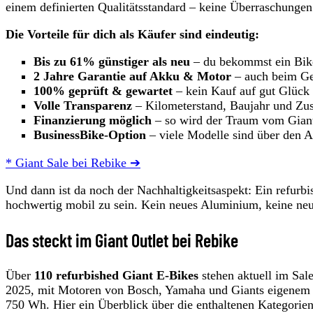
einem definierten Qualitätsstandard – keine Überraschungen
Die Vorteile für dich als Käufer sind eindeutig:
Bis zu 61% günstiger als neu
– du bekommst ein Bike
2 Jahre Garantie auf Akku & Motor
– auch beim Geb
100% geprüft & gewartet
– kein Kauf auf gut Glück
Volle Transparenz
– Kilometerstand, Baujahr und Zus
Finanzierung möglich
– so wird der Traum vom Giant
BusinessBike-Option
– viele Modelle sind über den A
* Giant Sale bei Rebike ➔
Und dann ist da noch der Nachhaltigkeitsaspekt: Ein refurbi
hochwertig mobil zu sein. Kein neues Aluminium, keine ne
Das steckt im Giant Outlet bei Rebike
Über
110 refurbished Giant E-Bikes
stehen aktuell im Sal
2025, mit Motoren von Bosch, Yamaha und Giants eigenem 
750 Wh. Hier ein Überblick über die enthaltenen Kategorien