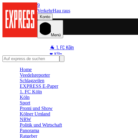
9
Verkehr
Hau raus
Konto
Menü
🐐 1. FC Köln
♥️ Köln
⭐ Promi
Home
🏆 Sport
Veedelsreporter
🛒 Shoppingwelt
Schlagzeilen
🧩 Spiele
EXPRESS E-Paper
1. FC Köln
Köln
Sport
Promi und Show
Kölner Umland
NRW
Politik und Wirtschaft
Panorama
Ratgeber