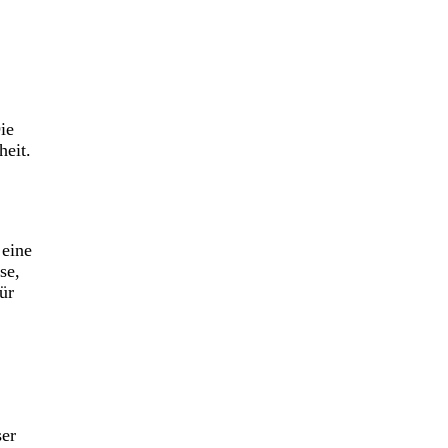
ie
heit.
 eine
se,
ür
ser