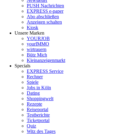
Newsletter
PUSH Nachrichten
EXPRESS e-paper
Abo abschließen
Anzeigen schalten
Kiosk
Unsere Marken
YOURJOB
yourIMMO
wirtrauern
Bütz Mich
Kleinanzeigenmarkt
Specials
EXPRESS Service
Rechner
Spiele
Jobs in Köln
Dating
Shoppingwelt
Rezepte
Reiseportal
Testberichte
Ticketportal
Quiz
Witz des Tages