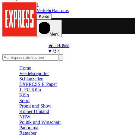
1
Verkehr
Hau raus
Konto
Menü
🐐 1. FC Köln
♥️ Köln
⭐ Promi
🏆 Sport
Home
🛒 Shoppingwelt
Veedelsreporter
🧩 Spiele
Schlagzeilen
EXPRESS E-Paper
1. FC Köln
Köln
Sport
Promi und Show
Kölner Umland
NRW
Politik und Wirtschaft
Panorama
Ratgeber