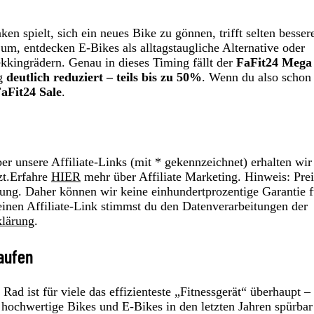
 spielt, sich ein neues Bike zu gönnen, trifft selten besser
um, entdecken E‑Bikes als alltagstaugliche Alternative oder
ekkingrädern. Genau in dieses Timing fällt der
FaFit24 Mega 
ng
deutlich reduziert – teils bis zu 50%
. Wenn du also schon
aFit24 Sale
.
r unsere Affiliate-Links (mit * gekennzeichnet) erhalten wir
zt.Erfahre
HIER
mehr über Affiliate Marketing. Hinweis: Prei
ung. Daher können wir keine einhundertprozentige Garantie f
einen Affiliate-Link stimmst du den Datenverarbeitungen der
klärung
.
kaufen
d ist für viele das effizienteste „Fitnessgerät“ überhaupt –
d hochwertige Bikes und E‑Bikes in den letzten Jahren spürbar