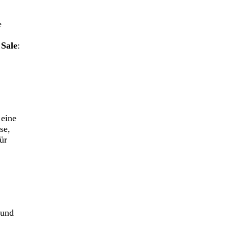
e
Sale
:
 eine
se,
ür
 und