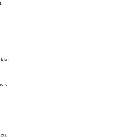
t.
 klar
h
was
men.