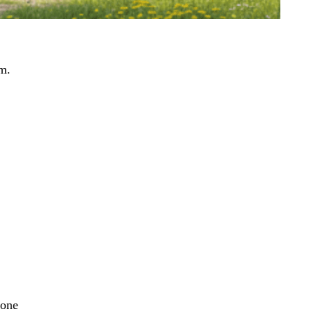
m.
Cone