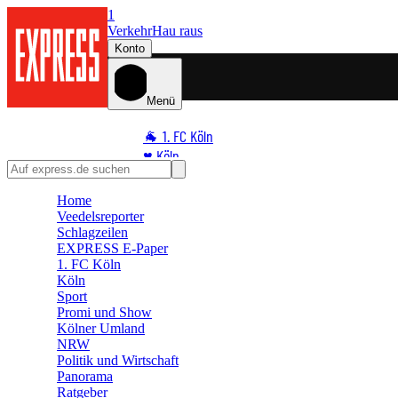
1
Verkehr
Hau raus
Konto
Menü
🐐 1. FC Köln
♥️ Köln
⭐ Promi
Home
🏆 Sport
Veedelsreporter
🛒 Shoppingwelt
Schlagzeilen
🧩 Spiele
EXPRESS E-Paper
1. FC Köln
Köln
Sport
Promi und Show
Kölner Umland
NRW
Politik und Wirtschaft
Panorama
Ratgeber