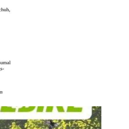
chuh,
zumal
s-
im