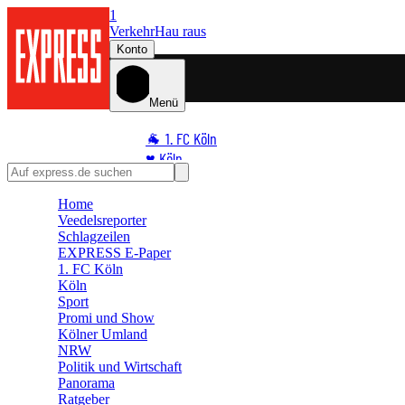
1
Verkehr
Hau raus
Konto
Menü
🐐 1. FC Köln
♥️ Köln
⭐ Promi
Home
🏆 Sport
Veedelsreporter
🛒 Shoppingwelt
Schlagzeilen
🧩 Spiele
EXPRESS E-Paper
1. FC Köln
Köln
Sport
Promi und Show
Kölner Umland
NRW
Politik und Wirtschaft
Panorama
Ratgeber