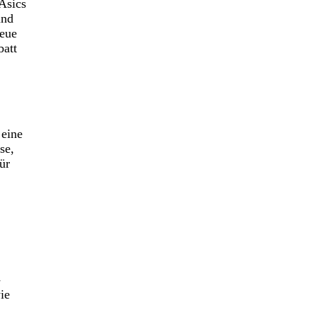
Asics
und
neue
batt
 eine
se,
ür
-
ie