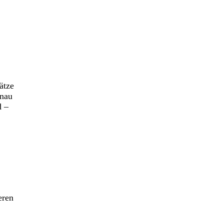
ätze
enau
d –
eren