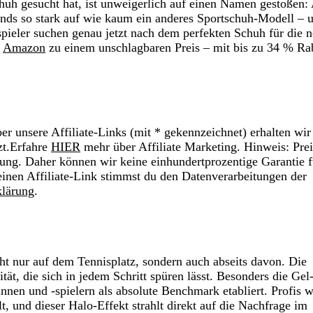
uh gesucht hat, ist unweigerlich auf einen Namen gestoßen: 
ends so stark auf wie kaum ein anderes Sportschuh-Modell – 
spieler suchen genau jetzt nach dem perfekten Schuh für die 
i
Amazon
zu einem unschlagbaren Preis – mit bis zu 34 % Ra
r unsere Affiliate-Links (mit * gekennzeichnet) erhalten wir
zt.Erfahre
HIER
mehr über Affiliate Marketing. Hinweis: Prei
ung. Daher können wir keine einhundertprozentige Garantie f
einen Affiliate-Link stimmst du den Datenverarbeitungen der
klärung
.
cht nur auf dem Tennisplatz, sondern auch abseits davon. Die
ät, die sich in jedem Schritt spüren lässt. Besonders die Gel
innen und -spielern als absolute Benchmark etabliert. Profis w
, und dieser Halo-Effekt strahlt direkt auf die Nachfrage im