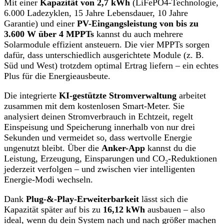
Mit einer
Kapazität von 2,7 kWh
(LiFePO4-Technologie,
6.000 Ladezyklen, 15 Jahre Lebensdauer, 10 Jahre
Garantie) und einer
PV-Eingangsleistung von bis zu
3.600 W über 4 MPPTs
kannst du auch mehrere
Solarmodule effizient ansteuern. Die vier MPPTs sorgen
dafür, dass unterschiedlich ausgerichtete Module (z. B.
Süd und West) trotzdem optimal Ertrag liefern – ein echtes
Plus für die Energieausbeute.
Die integrierte
KI-gestützte Stromverwaltung
arbeitet
zusammen mit dem kostenlosen Smart-Meter. Sie
analysiert deinen Stromverbrauch in Echtzeit, regelt
Einspeisung und Speicherung innerhalb von nur drei
Sekunden und vermeidet so, dass wertvolle Energie
ungenutzt bleibt. Über die
Anker-App
kannst du die
Leistung, Erzeugung, Einsparungen und CO₂-Reduktionen
jederzeit verfolgen – und zwischen vier intelligenten
Energie-Modi wechseln.
Dank
Plug-&-Play-Erweiterbarkeit
lässt sich die
Kapazität später auf bis zu
16,12 kWh
ausbauen – also
ideal, wenn du dein System nach und nach größer machen