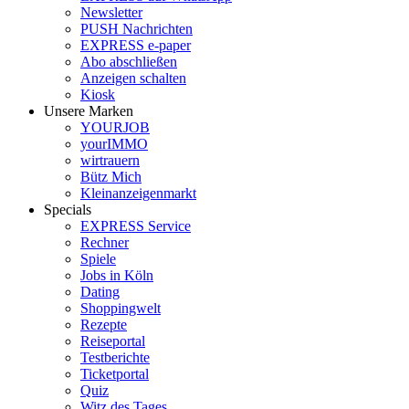
Newsletter
PUSH Nachrichten
EXPRESS e-paper
Abo abschließen
Anzeigen schalten
Kiosk
Unsere Marken
YOURJOB
yourIMMO
wirtrauern
Bütz Mich
Kleinanzeigenmarkt
Specials
EXPRESS Service
Rechner
Spiele
Jobs in Köln
Dating
Shoppingwelt
Rezepte
Reiseportal
Testberichte
Ticketportal
Quiz
Witz des Tages