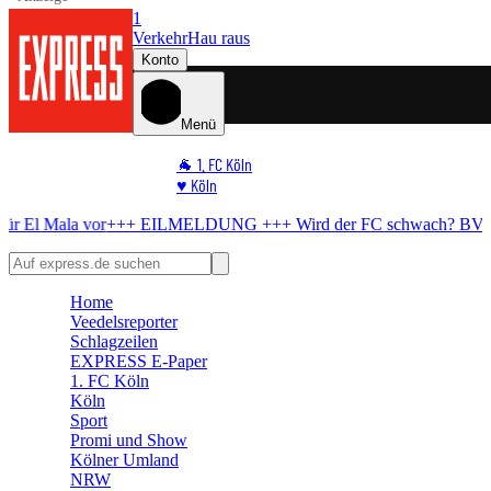
1
Verkehr
Hau raus
Konto
Menü
🐐 1. FC Köln
♥️ Köln
⭐ Promi
+++ EILMELDUNG +++
Wird der FC schwach?
BVB bereitet All-in
🏆 Sport
🛒 Shoppingwelt
🧩 Spiele
Home
Veedelsreporter
Schlagzeilen
EXPRESS E-Paper
1. FC Köln
Köln
Sport
Promi und Show
Kölner Umland
NRW