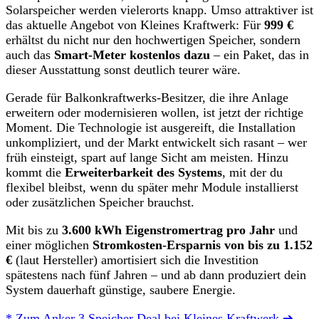
Solarspeicher werden vielerorts knapp. Umso attraktiver ist
das aktuelle Angebot von Kleines Kraftwerk: Für
999 €
erhältst du nicht nur den hochwertigen Speicher, sondern
auch das
Smart-Meter kostenlos dazu
– ein Paket, das in
dieser Ausstattung sonst deutlich teurer wäre.
Gerade für Balkonkraftwerks-Besitzer, die ihre Anlage
erweitern oder modernisieren wollen, ist jetzt der richtige
Moment. Die Technologie ist ausgereift, die Installation
unkompliziert, und der Markt entwickelt sich rasant – wer
früh einsteigt, spart auf lange Sicht am meisten. Hinzu
kommt die
Erweiterbarkeit des Systems
, mit der du
flexibel bleibst, wenn du später mehr Module installierst
oder zusätzlichen Speicher brauchst.
Mit bis zu
3.600 kWh Eigenstromertrag pro Jahr
und
einer möglichen
Stromkosten-Ersparnis von bis zu 1.152
€
(laut Hersteller) amortisiert sich die Investition
spätestens nach fünf Jahren – und ab dann produziert dein
System dauerhaft günstige, saubere Energie.
* Zum Anker 3 Speicher Deal bei Kleines Kraftwerk ➔