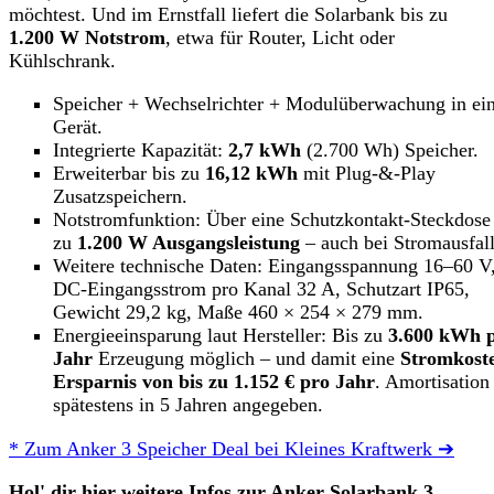
möchtest. Und im Ernstfall liefert die Solarbank bis zu
1.200 W Notstrom
, etwa für Router, Licht oder
Kühlschrank.
Speicher + Wechselrichter + Modulüberwachung in ei
Gerät.
Integrierte Kapazität:
2,7 kWh
(2.700 Wh) Speicher.
Erweiterbar bis zu
16,12 kWh
mit Plug-&-Play
Zusatzspeichern.
Notstromfunktion: Über eine Schutzkontakt-Steckdose 
zu
1.200 W Ausgangsleistung
– auch bei Stromausfall
Weitere technische Daten: Eingangsspannung 16–60 V
DC-Eingangsstrom pro Kanal 32 A, Schutzart IP65,
Gewicht 29,2 kg, Maße 460 × 254 × 279 mm.
Energieeinsparung laut Hersteller: Bis zu
3.600 kWh 
Jahr
Erzeugung möglich – und damit eine
Stromkost
Ersparnis von bis zu 1.152 € pro Jahr
. Amortisation
spätestens in 5 Jahren angegeben.
* Zum Anker 3 Speicher Deal bei Kleines Kraftwerk ➔
Hol' dir hier weitere Infos zur Anker Solarbank 3