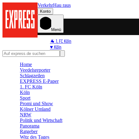
Verkehr
Hau raus
Konto
Menü
🐐 1. FC Köln
♥️ Köln
⭐ Promi
🏆 Sport
Home
🛒 Shoppingwelt
Veedelsreporter
🧩 Spiele
Schlagzeilen
EXPRESS E-Paper
1. FC Köln
Köln
Sport
Promi und Show
Kölner Umland
NRW
Politik und Wirtschaft
Panorama
Ratgeber
Witz des Tages