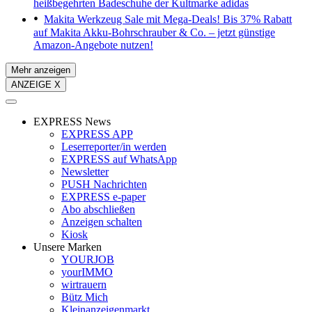
heißbegehrten Badeschuhe der Kultmarke adidas
Makita Werkzeug Sale mit Mega-Deals!
Bis 37% Rabatt
auf Makita Akku-Bohrschrauber & Co. – jetzt günstige
Amazon-Angebote nutzen!
Mehr anzeigen
ANZEIGE X
EXPRESS News
EXPRESS APP
Leserreporter/in werden
EXPRESS auf WhatsApp
Newsletter
PUSH Nachrichten
EXPRESS e-paper
Abo abschließen
Anzeigen schalten
Kiosk
Unsere Marken
YOURJOB
yourIMMO
wirtrauern
Bütz Mich
Kleinanzeigenmarkt