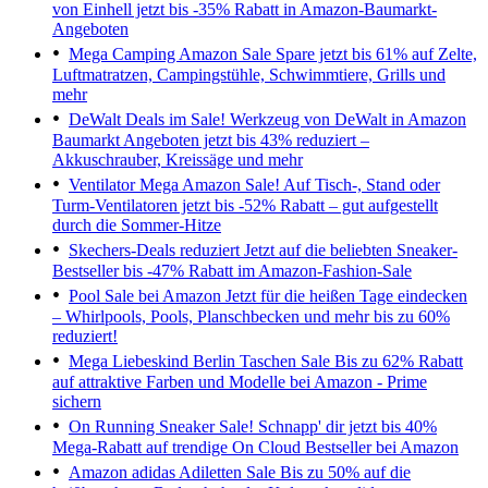
von Einhell jetzt bis -35% Rabatt in Amazon-Baumarkt-
Angeboten
Mega Camping Amazon Sale
Spare jetzt bis 61% auf Zelte,
Luftmatratzen, Campingstühle, Schwimmtiere, Grills und
mehr
DeWalt Deals im Sale!
Werkzeug von DeWalt in Amazon
Baumarkt Angeboten jetzt bis 43% reduziert –
Akkuschrauber, Kreissäge und mehr
Ventilator Mega Amazon Sale!
Auf Tisch-, Stand oder
Turm-Ventilatoren jetzt bis -52% Rabatt – gut aufgestellt
durch die Sommer-Hitze
Skechers-Deals reduziert
Jetzt auf die beliebten Sneaker-
Bestseller bis -47% Rabatt im Amazon-Fashion-Sale
Pool Sale bei Amazon
Jetzt für die heißen Tage eindecken
– Whirlpools, Pools, Planschbecken und mehr bis zu 60%
reduziert!
Mega Liebeskind Berlin Taschen Sale
Bis zu 62% Rabatt
auf attraktive Farben und Modelle bei Amazon - Prime
sichern
On Running Sneaker Sale!
Schnapp' dir jetzt bis 40%
Mega-Rabatt auf trendige On Cloud Bestseller bei Amazon
Amazon adidas Adiletten Sale
Bis zu 50% auf die