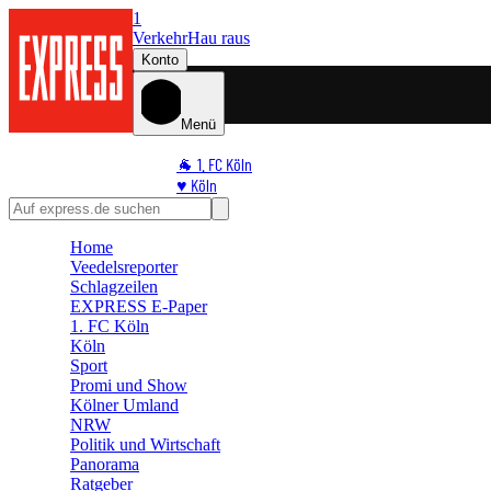
1
Verkehr
Hau raus
Konto
Menü
🐐 1. FC Köln
♥️ Köln
⭐ Promi
🏆 Sport
Home
🛒 Shoppingwelt
Veedelsreporter
🧩 Spiele
Schlagzeilen
EXPRESS E-Paper
1. FC Köln
Köln
Sport
Promi und Show
Kölner Umland
NRW
Politik und Wirtschaft
Panorama
Ratgeber