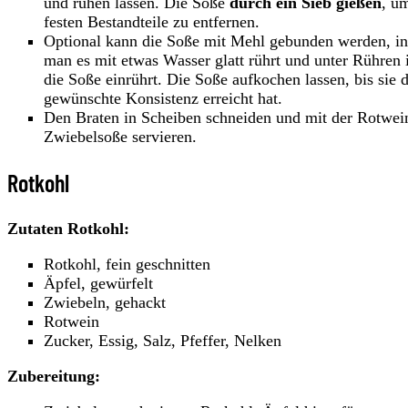
und ruhen lassen. Die Soße
durch ein Sieb gießen
, u
festen Bestandteile zu entfernen.
Optional kann die Soße mit Mehl gebunden werden, i
man es mit etwas Wasser glatt rührt und unter Rühren 
die Soße einrührt. Die Soße aufkochen lassen, bis sie d
gewünschte Konsistenz erreicht hat.
Den Braten in Scheiben schneiden und mit der Rotwei
Zwiebelsoße servieren.
Rotkohl
Zutaten Rotkohl:
Rotkohl, fein geschnitten
Äpfel, gewürfelt
Zwiebeln, gehackt
Rotwein
Zucker, Essig, Salz, Pfeffer, Nelken
Zubereitung: