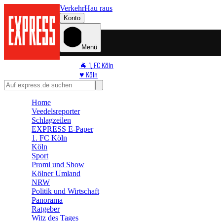
Verkehr
Hau raus
Konto
Menü
🐐 1. FC Köln
♥️ Köln
⭐ Promi
🏆 Sport
Home
🛒 Shoppingwelt
Veedelsreporter
🧩 Spiele
Schlagzeilen
EXPRESS E-Paper
1. FC Köln
Köln
Sport
Promi und Show
Kölner Umland
NRW
Politik und Wirtschaft
Panorama
Ratgeber
Witz des Tages