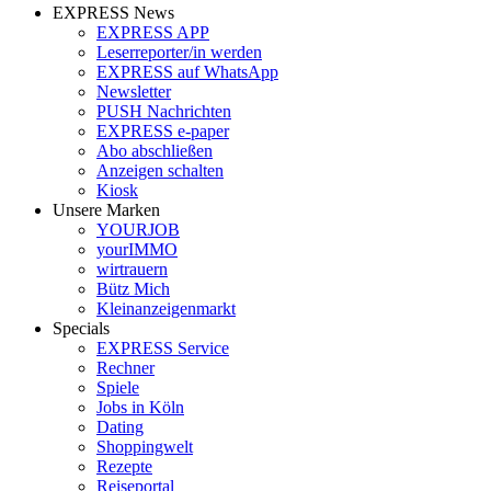
EXPRESS News
EXPRESS APP
Leserreporter/in werden
EXPRESS auf WhatsApp
Newsletter
PUSH Nachrichten
EXPRESS e-paper
Abo abschließen
Anzeigen schalten
Kiosk
Unsere Marken
YOURJOB
yourIMMO
wirtrauern
Bütz Mich
Kleinanzeigenmarkt
Specials
EXPRESS Service
Rechner
Spiele
Jobs in Köln
Dating
Shoppingwelt
Rezepte
Reiseportal