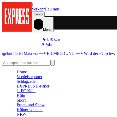
1
Verkehr
Hau raus
Konto
Menü
🐐 1. FC Köln
♥️ Köln
⭐ Promi
ür El Mala vor
+++ EILMELDUNG +++
Wird der FC schwach?
BVB b
🏆 Sport
🛒 Shoppingwelt
🧩 Spiele
Home
Veedelsreporter
Schlagzeilen
EXPRESS E-Paper
1. FC Köln
Köln
Sport
Promi und Show
Kölner Umland
NRW