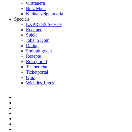
wirtrauern
Bütz Mich
Kleinanzeigenmarkt
Specials
EXPRESS Service
Rechner
Spiele
Jobs in Köln
Dating
Shoppingwelt
Rezepte
Reiseportal
Testberichte
Ticketportal
Quiz
Witz des Tages