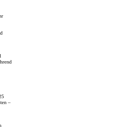
hr
nd
l
ährend
25
ten –
n