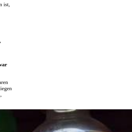
 ist,
,
war
aren
tiegen
,