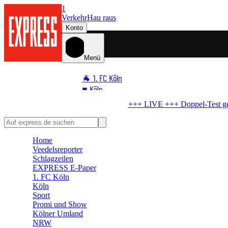
1
Verkehr
Hau raus
Konto
Menü
🐐 1. FC Köln
♥️ Köln
⭐ Promi
el-Test gegen San Sebastián
Maina und ein Youngster: FC gewinnt au
🏆 Sport
🛒 Shoppingwelt
Home
🧩 Spiele
Veedelsreporter
Schlagzeilen
EXPRESS E-Paper
1. FC Köln
Köln
Sport
Promi und Show
Kölner Umland
NRW