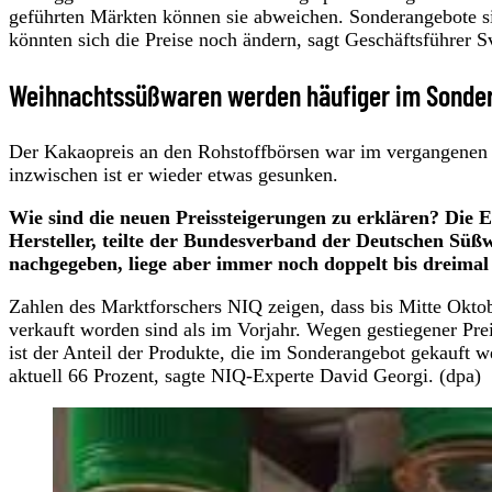
geführten Märkten können sie abweichen. Sonderangebote sin
könnten sich die Preise noch ändern, sagt Geschäftsführer S
Weihnachtssüßwaren werden häufiger im Sonde
Der Kakaopreis an den Rohstoffbörsen war im vergangenen J
inzwischen ist er wieder etwas gesunken.
Wie sind die neuen Preissteigerungen zu erklären? Die E
Hersteller, teilte der Bundesverband der Deutschen Süß
nachgegeben, liege aber immer noch doppelt bis dreimal 
Zahlen des Marktforschers NIQ zeigen, dass bis Mitte Okt
verkauft worden sind als im Vorjahr. Wegen gestiegener Pre
ist der Anteil der Produkte, die im Sonderangebot gekauft 
aktuell 66 Prozent, sagte NIQ-Experte David Georgi. (dpa)