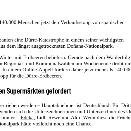
 140.000 Menschen jetzt den Verkaufsstopp von spanischen
panien eine Dürre-Katastrophe in einem seiner wichtigsten
aus dem längst ausgetrockneten Doñana-Nationalpark.
Winter mit Erdbeeren beliefern. Gerade nach dem Wahlerfolg
schen Regional- und Kommunalwahlen am Wochenende droht di
d. In einem Online-Appell fordern daher jetzt mehr als 140.00
opp für die Dürre-Erdbeeren.
en Supermärkten gefordert
rtrieben werden – Hauptabnehmer ist Deutschland. Ein Dritt
wenden sich die Unterzeichnerinnen und Unterzeichner des O
scounter –
Edeka
, Lidl, Rewe und Aldi. Wenn diese die Frücht
onalpark hätte vielleicht noch eine Chance.