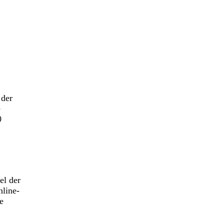
 der
e
0
el der
nline-
e