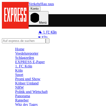
Verkehr
Hau raus
Konto
Menü
🐐 1. FC Köln
♥️ Köln
⭐ Promi
Home
🏆 Sport
Veedelsreporter
🛒 Shoppingwelt
Schlagzeilen
🧩 Spiele
EXPRESS E-Paper
1. FC Köln
Köln
Sport
Promi und Show
Kölner Umland
NRW
Politik und Wirtschaft
Panorama
Ratgeber
Witz des Tages