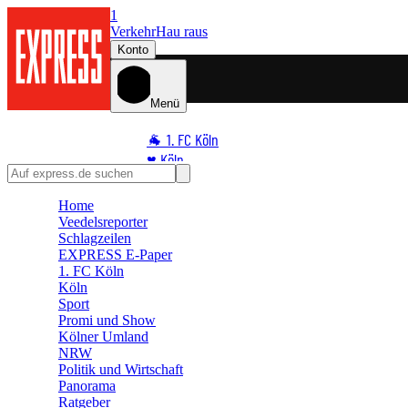
1
Verkehr
Hau raus
Konto
Menü
🐐 1. FC Köln
♥️ Köln
⭐ Promi
Home
🏆 Sport
Veedelsreporter
🛒 Shoppingwelt
Schlagzeilen
🧩 Spiele
EXPRESS E-Paper
1. FC Köln
Köln
Sport
Promi und Show
Kölner Umland
NRW
Politik und Wirtschaft
Panorama
Ratgeber