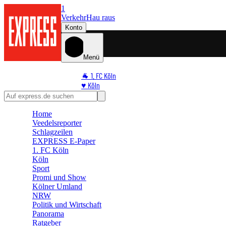
1
Verkehr
Hau raus
Konto
Menü
🐐 1. FC Köln
♥️ Köln
⭐ Promi
🏆 Sport
Home
🛒 Shoppingwelt
Veedelsreporter
🧩 Spiele
Schlagzeilen
EXPRESS E-Paper
1. FC Köln
Köln
Sport
Promi und Show
Kölner Umland
NRW
Politik und Wirtschaft
Panorama
Ratgeber