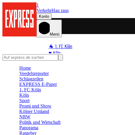
1
Verkehr
Hau raus
Konto
Menü
🐐 1. FC Köln
♥️ Köln
⭐ Promi
Home
🏆 Sport
Veedelsreporter
🛒 Shoppingwelt
Schlagzeilen
🧩 Spiele
EXPRESS E-Paper
1. FC Köln
Köln
Sport
Promi und Show
Kölner Umland
NRW
Politik und Wirtschaft
Panorama
Ratgeber