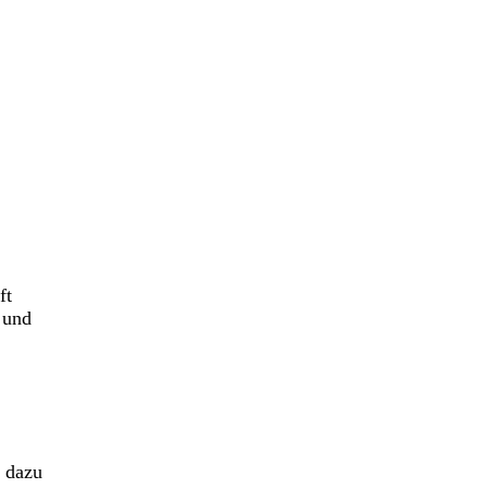
ft
 und
h dazu