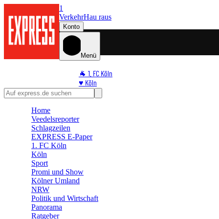
1
Verkehr
Hau raus
Konto
Menü
🐐 1. FC Köln
♥️ Köln
⭐ Promi
🏆 Sport
Home
🛒 Shoppingwelt
Veedelsreporter
🧩 Spiele
Schlagzeilen
EXPRESS E-Paper
1. FC Köln
Köln
Sport
Promi und Show
Kölner Umland
NRW
Politik und Wirtschaft
Panorama
Ratgeber