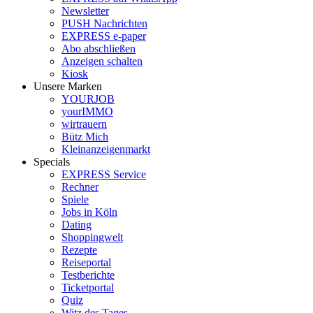
Newsletter
PUSH Nachrichten
EXPRESS e-paper
Abo abschließen
Anzeigen schalten
Kiosk
Unsere Marken
YOURJOB
yourIMMO
wirtrauern
Bütz Mich
Kleinanzeigenmarkt
Specials
EXPRESS Service
Rechner
Spiele
Jobs in Köln
Dating
Shoppingwelt
Rezepte
Reiseportal
Testberichte
Ticketportal
Quiz
Witz des Tages