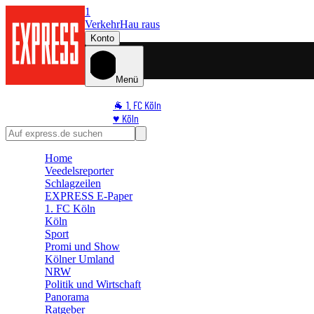
1
Verkehr
Hau raus
Konto
Menü
🐐 1. FC Köln
♥️ Köln
⭐ Promi
🏆 Sport
Home
🛒 Shoppingwelt
Veedelsreporter
🧩 Spiele
Schlagzeilen
EXPRESS E-Paper
1. FC Köln
Köln
Sport
Promi und Show
Kölner Umland
NRW
Politik und Wirtschaft
Panorama
Ratgeber