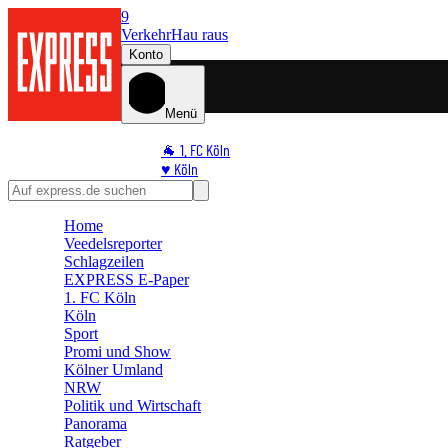
9
Verkehr
Hau raus
Konto
Menü
🐐 1. FC Köln
♥️ Köln
⭐ Promi
🏆 Sport
Home
🛒 Shoppingwelt
Veedelsreporter
🧩 Spiele
Schlagzeilen
EXPRESS E-Paper
1. FC Köln
Köln
Sport
Promi und Show
Kölner Umland
NRW
Politik und Wirtschaft
Panorama
Ratgeber