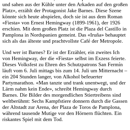
und sahen aus der Kühle unter den Arkaden auf den großen
Platz», erzählt der Protagonist Jake Barnes. Diese Szene
könnte sich heute abspielen, doch sie ist aus dem Roman
«Fiesta» von Ernest Hemingway (1899-1961), der 1926
erschien. Mit dem großen Platz ist die Plaza del Castillo in
Pamplona in Nordspanien gemeint. Das «Iruña» behauptet
sich als das älteste und prachtvollste Café der Metropole.
Und wer ist Barnes? Er ist der Erzähler, ein zweites Ich
von Hemingway, der die «Fiesta» selbst im Exzess feierte.
Dieses Volksfest zu Ehren des Schutzpatrons San Fermín
läuft vom 6. Juli mittags bis zum 14. Juli um Mitternacht –
ein 204 Stunden langer, von Alkohol befeuerter
Partymarathon. «Man tanzte und trank unentwegt, und der
Lärm nahm kein Ende», schreibt Hemingway durch
Barnes. Die Bilder des morgendlichen Stiertreibens sind
weltberühmt: Sechs Kampfstiere donnern durch die Gassen
der Altstadt zur Arena, der Plaza de Toros de Pamplona,
während tausende Mutige vor den Hörnern flüchten. Ein
riskantes Spiel mit dem Tod.