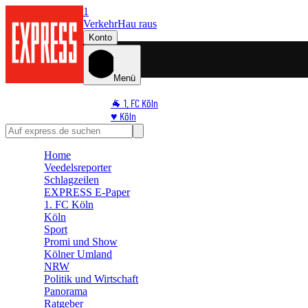
1
Verkehr
Hau raus
Konto
Menü
🐐 1. FC Köln
♥️ Köln
⭐ Promi
🏆 Sport
Home
🛒 Shoppingwelt
Veedelsreporter
🧩 Spiele
Schlagzeilen
EXPRESS E-Paper
1. FC Köln
Köln
Sport
Promi und Show
Kölner Umland
NRW
Politik und Wirtschaft
Panorama
Ratgeber