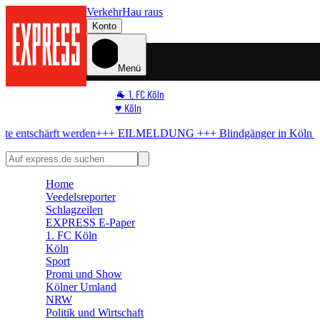
Verkehr
Hau raus
Konto
Menü
🐐 1. FC Köln
♥️ Köln
⭐ Promi
 werden
+++ EILMELDUNG +++
Blindgänger in Köln
Bombe im Rhei
🏆 Sport
🛒 Shoppingwelt
🧩 Spiele
Home
Veedelsreporter
Schlagzeilen
EXPRESS E-Paper
1. FC Köln
Köln
Sport
Promi und Show
Kölner Umland
NRW
Politik und Wirtschaft