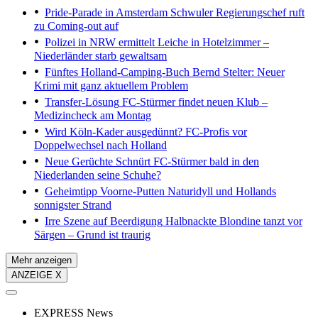
Pride-Parade in Amsterdam
Schwuler Regierungschef ruft
zu Coming-out auf
Polizei in NRW ermittelt
Leiche in Hotelzimmer –
Niederländer starb gewaltsam
Fünftes Holland-Camping-Buch
Bernd Stelter: Neuer
Krimi mit ganz aktuellem Problem
Transfer-Lösung
FC-Stürmer findet neuen Klub –
Medizincheck am Montag
Wird Köln-Kader ausgedünnt?
FC-Profis vor
Doppelwechsel nach Holland
Neue Gerüchte
Schnürt FC-Stürmer bald in den
Niederlanden seine Schuhe?
Geheimtipp Voorne-Putten
Naturidyll und Hollands
sonnigster Strand
Irre Szene auf Beerdigung
Halbnackte Blondine tanzt vor
Särgen – Grund ist traurig
Mehr anzeigen
ANZEIGE X
EXPRESS News