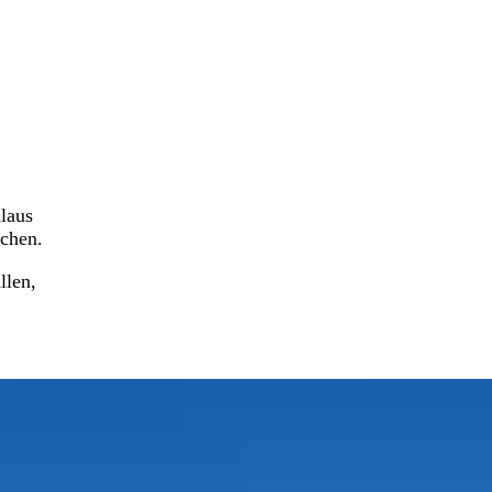
laus
ichen.
llen,