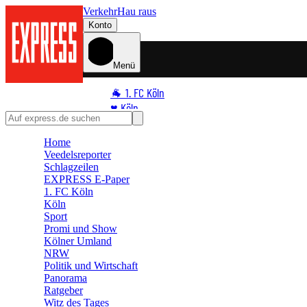
Verkehr
Hau raus
Konto
Menü
🐐 1. FC Köln
♥️ Köln
⭐ Promi
Home
🏆 Sport
Veedelsreporter
🛒 Shoppingwelt
Schlagzeilen
🧩 Spiele
EXPRESS E-Paper
1. FC Köln
Köln
Sport
Promi und Show
Kölner Umland
NRW
Politik und Wirtschaft
Panorama
Ratgeber
Witz des Tages