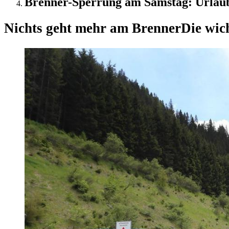
Brenner-Sperrung am Samstag: Urlaube
Nichts geht mehr am Brenner
Die wic